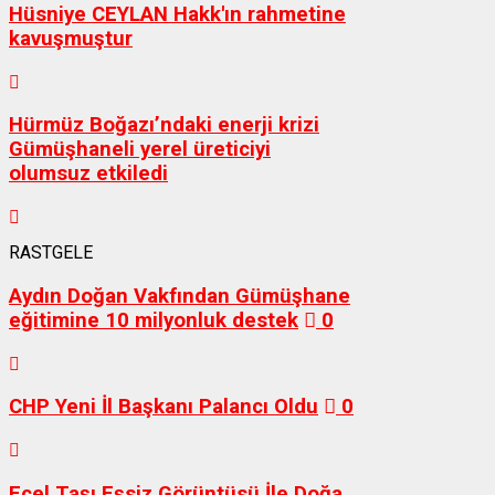
Hüsniye CEYLAN Hakk'ın rahmetine
kavuşmuştur
Hürmüz Boğazı’ndaki enerji krizi
Gümüşhaneli yerel üreticiyi
olumsuz etkiledi
RASTGELE
Aydın Doğan Vakfından Gümüşhane
eğitimine 10 milyonluk destek
0
CHP Yeni İl Başkanı Palancı Oldu
0
Ecel Taşı Eşsiz Görüntüsü İle Doğa