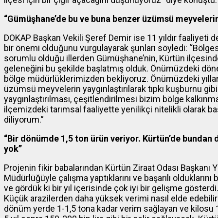
“Gümüşhane’de bu ve buna benzer üzümsü meyvelerin 
DOKAP Başkan Vekili Şeref Demir ise 11 yıldır faaliyeti
bir önemi olduğunu vurgulayarak şunları söyledi: “Bölge
sorumlu olduğu illerden Gümüşhane’nin, Kürtün ilçesinde
geleneğini bu şekilde başlatmış olduk. Önümüzdeki dön
bölge müdürlüklerimizden bekliyoruz. Önümüzdeki yılla
üzümsü meyvelerin yaygınlaştırılarak tıpkı kuşburnu gib
yaygınlaştırılması, çeşitlendirilmesi bizim bölge kalkın
ilçemizdeki tarımsal faaliyette yenilikçi nitelikli olarak b
diliyorum.”
“Bir dönümde 1,5 ton ürün veriyor. Kürtün’de bundan da
yok”
Projenin fikir babalarından Kürtün Ziraat Odası Başkanı
Müdürlüğüyle çalışma yaptıklarını ve başarılı olduklarını 
ve gördük ki bir yıl içerisinde çok iyi bir gelişme gösterd
Küçük arazilerden daha yüksek verimi nasıl elde edebiliri
dönüm yerde 1-1,5 tona kadar verim sağlayan ve kilosu 1