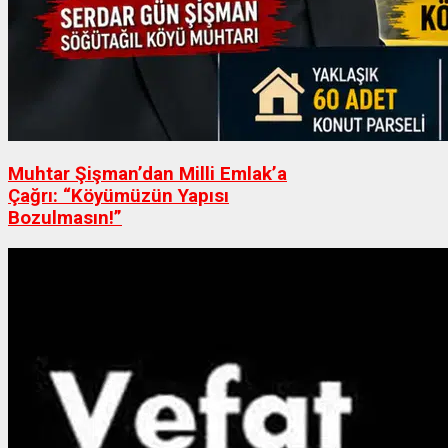
Muhtar Şişman’dan Milli Emlak’a
Çağrı: “Köyümüzün Yapısı
Bozulmasın!”