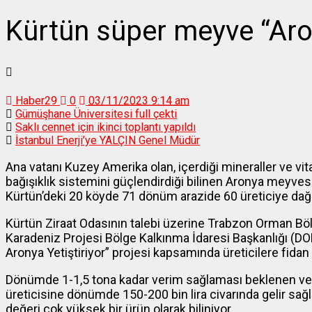
Kürtün süper meyve “Aron
Haber29
0
03/11/2023 9:14 am
Gümüşhane Üniversitesi full çekti
Saklı cennet için ikinci toplantı yapıldı
İstanbul Enerji’ye YALÇIN Genel Müdür
Ana vatanı Kuzey Amerika olan, içerdiği mineraller ve vi
bağışıklık sistemini güçlendirdiği bilinen Aronya meyves
Kürtün’deki 20 köyde 71 dönüm arazide 60 üreticiye dağıt
Kürtün Ziraat Odasının talebi üzerine Trabzon Orman Bö
Karadeniz Projesi Bölge Kalkınma İdaresi Başkanlığı (D
Aronya Yetiştiriyor” projesi kapsamında üreticilere fidan
Dönümde 1-1,5 tona kadar verim sağlaması beklenen ve 2-
üreticisine dönümde 150-200 bin lira civarında gelir sa
değeri çok yüksek bir ürün olarak biliniyor.