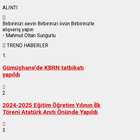
ALINTI
Birbirinizi sevin Birbirinizi övün Birbirinizle
alışveriş yapın
- Mahmut Oltan Sungurlu
TREND HABERLER
1.
Gümüşhane’de KBRN tatbikatı
yapıldı
2.
2024-2025 Eğitim Öğretim Yılının İlk
Töreni Atatürk Anıtı Önünde Yapıldı
3.