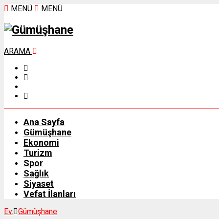
MENÜ
MENÜ
ARAMA
Ana Sayfa
Gümüşhane
Ekonomi
Turizm
Spor
Sağlık
Siyaset
Vefat İlanları
Ev.
Gümüşhane