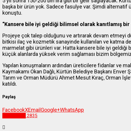
5 yıl sonra 150-200 bin lira gibi bir gelir sağlayacak. Kür
başka bir ürün yok. Sadece fasulye var. Şimdi alternatif ü
konuştu.
“Kansere bile iyi geldiği bilimsel olarak kanıtlamış bir 
Projeye çok talep olduğunu ve artırarak devam etmeyi dü
bitkisi ilaç ve kozmetik sanayinde kullanılan ve katma d
marmelat gibi ürünleri var. Hatta kansere bile iyi geldiği b
küçük alanlarda yüksek verim sağlaması bizim bölgemiz içi
Yapılan konuşmaların ardından üreticilere fidanlar ve ma
Kaymakamı Okan Dağlı, Kürtün Belediye Başkanı Enver Ş
Tarım ve Orman Müdürü Ahmet Mesut Kıraç, Orman İşletme
katıldı.
Paylaş
Facebook
X
Email
Google+
WhatsApp
Gümüşhane
2835