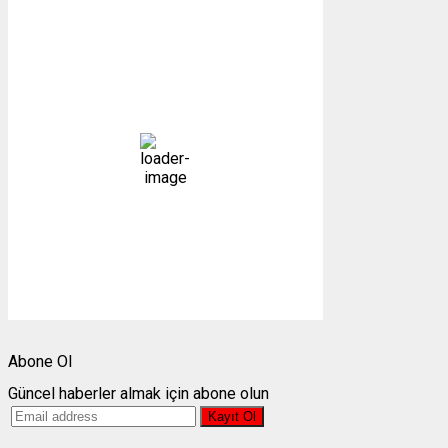
Gümüşhane, TR
16:14,
06/08/2026
26
°C
açık
30 %
1008 mb
12 mph
Bulutlar:
5%
Görünürlük:
10km
Gündoğumu:
05:23
Gün batımı:
19:31
Weather from OpenWeatherMap
Abone Ol
Güncel haberler almak için abone olun