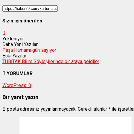
Sizin için önerilen
Yükleniyor...
Daha Yeni Yazılar
Paşa Hamamı gün sayıyor
Eski Yazılar
TÜBİTAK Bilim Söyleşilerinde bir araya geldiler
YORUMLAR
WordPress:
0
Bir yanıt yazın
E-posta adresiniz yayınlanmayacak.
Gerekli alanlar
*
ile işaretl