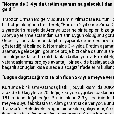
“Normalde 3-4 yılda üretim aşamasına gelecek fidanl
geldi”
Trabzon Orman Bölge Müdürü Emin Yılmaz ise Kürtün ilçe
bir bölge olduğunu belirterek, “Bundan 2 yıl önce Ziraat 
ziyaretleri sırasıyla da Aronya üzerine bir talepleri bize 
Aronya yetişme açısından şartların uygun olduğunu görün
Geçen yıl burada fidan dağıtımı yaparak denemesini yaptık
gösterdiğini belirledik. Normalde 3-4 yılda üretim aşama
aşamaya geleceğini görünce proje bizi daha da umutlandır
fidanlığımızda sertifikalı fidanları kullanıyoruz. En kalitel
vatandaşlarımız projeye avantajlı bir şekilde başlayacakla
başarılı sonuçları kısa sürede alacağız” ifadelerini kulland
“Bugün dağıtacağımız 18 bin fidan 2-3 yıla meyve ver
Kürtün’de bir kısmı vatandaş katkılı, büyük kısmı da DO
arazide 60 kişiyle ve 20 değişik köyde uygulayacaklarını
18 bin fidan dağıtacağız. Bu fidanların 2-3 yıl içerisi
meyve suyu fabrikası var. Alım garantisi de veriyor. Bunu
Trabzon’da Belediyeler yoğun bir şekilde çalışıyorlar, Ar
ilçesi için bir çığır açacağını düşünüyoruz” diye konuştu.