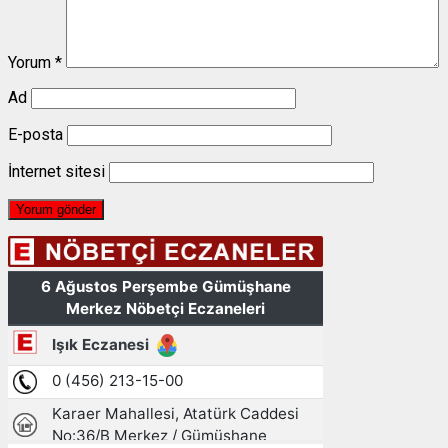
Yorum
*
Ad
E-posta
İnternet sitesi