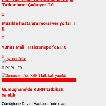
Tutkunlarını Çağırıyor
0
Müzikle hastalara moral veriyorlar
0
Yunus Mallı Trabzonspor’da
0
POPÜLER
Sağlık
Gümüşhane’de KBRN tatbikatı
yapıldı
Gümüşhane Devlet Hastanesi'nde olası