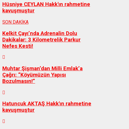
Hüsniye CEYLAN Hakk'ın rahmetine
kavuşmuştur
SON DAKİKA
Kelkit Çayı’nda Adrenalin Dolu
Dakikalar: 3 Kilometrelik Parkur
Nefes Kesti!
Muhtar Şişman’dan Milli Emlak’a
Çağrı: “Köyümüzün Yapısı
Bozulmasın!”
Hatuncuk AKTAŞ Hakk'ın rahmetine
kavuşmuştur