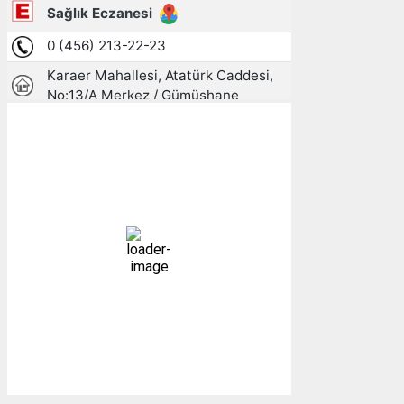
Gümüşhane, TR
01:00,
09/08/2026
14
°C
açık
98 %
1013 mb
5 mph
Bulutlar:
3%
Görünürlük:
10km
Gündoğumu:
05:26
Gün batımı:
19:27
Weather from OpenWeatherMap