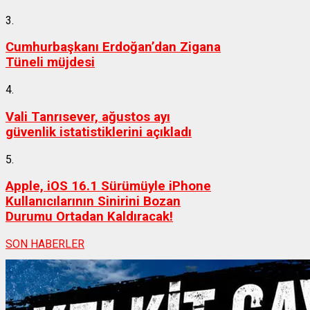
3.
Cumhurbaşkanı Erdoğan’dan Zigana
Tüneli müjdesi
4.
Vali Tanrısever, ağustos ayı
güvenlik istatistiklerini açıkladı
5.
Apple, iOS 16.1 Sürümüyle iPhone
Kullanıcılarının Sinirini Bozan
Durumu Ortadan Kaldıracak!
SON HABERLER