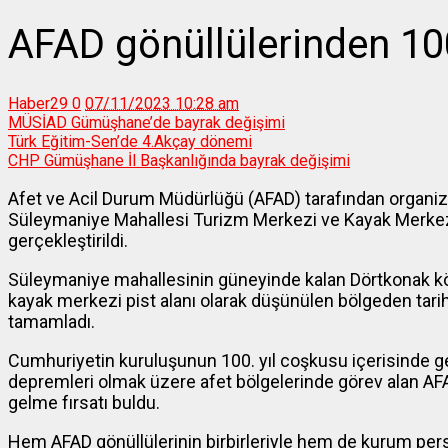
AFAD gönüllülerinden 10
Haber29
0
07/11/2023 10:28 am
MÜSİAD Gümüşhane’de bayrak değişimi
Türk Eğitim-Sen’de 4.Akçay dönemi
CHP Gümüşhane İl Başkanlığında bayrak değişimi
Afet ve Acil Durum Müdürlüğü (AFAD) tarafından organize 
Süleymaniye Mahallesi Turizm Merkezi ve Kayak Merkez
gerçekleştirildi.
Süleymaniye mahallesinin güneyinde kalan Dörtkonak kö
kayak merkezi pist alanı olarak düşünülen bölgeden tari
tamamladı.
Cumhuriyetin kuruluşunun 100. yıl coşkusu içerisinde ger
depremleri olmak üzere afet bölgelerinde görev alan AFAD 
gelme fırsatı buldu.
Hem AFAD gönüllülerinin birbirleriyle hem de kurum pers