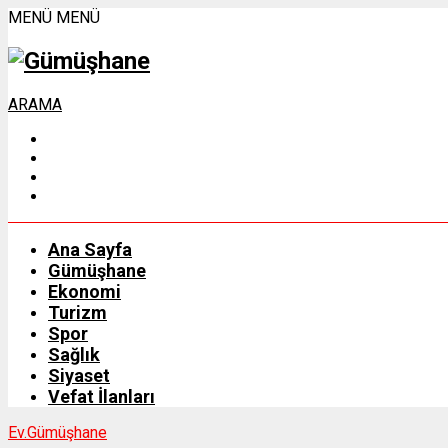
MENÜ
MENÜ
ARAMA
Ana Sayfa
Gümüşhane
Ekonomi
Turizm
Spor
Sağlık
Siyaset
Vefat İlanları
Ev.
Gümüşhane