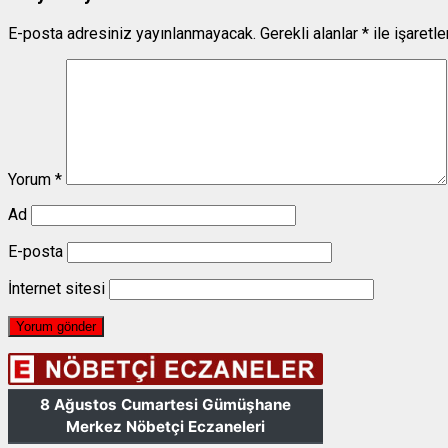
E-posta adresiniz yayınlanmayacak.
Gerekli alanlar
*
ile işaretl
Yorum
*
Ad
E-posta
İnternet sitesi