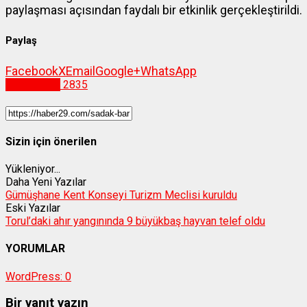
paylaşması açısından faydalı bir etkinlik gerçekleştirildi.
Paylaş
Facebook
X
Email
Google+
WhatsApp
Gümüşhane
2835
Sizin için önerilen
Yükleniyor...
Daha Yeni Yazılar
Gümüşhane Kent Konseyi Turizm Meclisi kuruldu
Eski Yazılar
Torul’daki ahır yangınında 9 büyükbaş hayvan telef oldu
YORUMLAR
WordPress:
0
Bir yanıt yazın