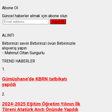
Abone Ol
Güncel haberler almak için abone olun
ALINTI
Birbirinizi sevin Birbirinizi övün Birbirinizle
alışveriş yapın
- Mahmut Oltan Sungurlu
TREND HABERLER
1.
Gümüşhane’de KBRN tatbikatı
yapıldı
2.
2024-2025 Eğitim Öğretim Yılının İlk
Töreni Atatürk Anıtı Önünde Yapıldı