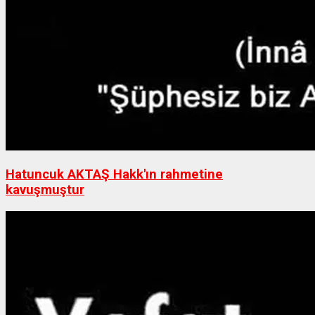
Hatuncuk AKTAŞ Hakk'ın rahmetine
kavuşmuştur