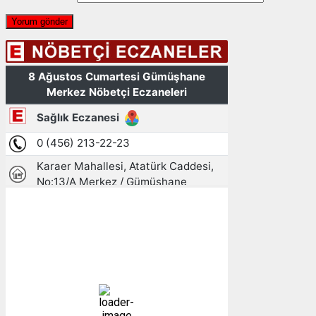
Gümüşhane, TR
09:20,
08/08/2026
21
°C
açık
52 %
1009 mb