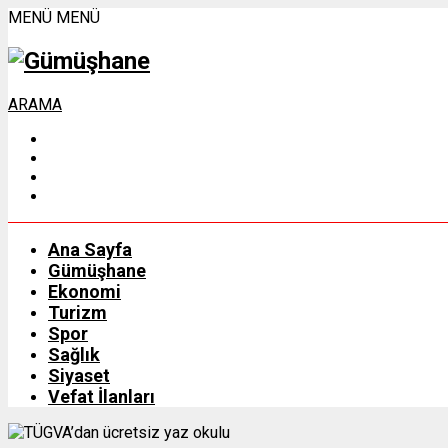
MENÜ
MENÜ
ARAMA
Ana Sayfa
Gümüşhane
Ekonomi
Turizm
Spor
Sağlık
Siyaset
Vefat İlanları