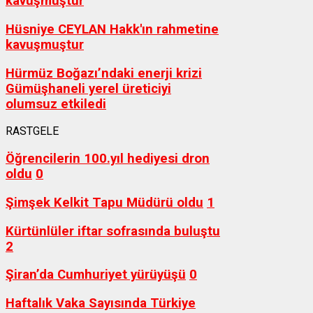
kavuşmuştur
Hüsniye CEYLAN Hakk'ın rahmetine
kavuşmuştur
Hürmüz Boğazı’ndaki enerji krizi
Gümüşhaneli yerel üreticiyi
olumsuz etkiledi
RASTGELE
Öğrencilerin 100.yıl hediyesi dron
oldu
0
Şimşek Kelkit Tapu Müdürü oldu
1
Kürtünlüler iftar sofrasında buluştu
2
Şiran’da Cumhuriyet yürüyüşü
0
Haftalık Vaka Sayısında Türkiye