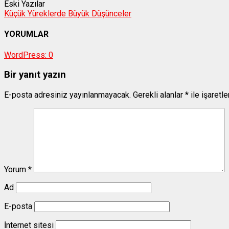
Eski Yazılar
Küçük Yüreklerde Büyük Düşünceler
YORUMLAR
WordPress:
0
Bir yanıt yazın
E-posta adresiniz yayınlanmayacak.
Gerekli alanlar
*
ile işaretl
Yorum
*
Ad
E-posta
İnternet sitesi