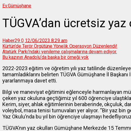
Ev.
Gümüşhane
TÜGVA’dan ücretsiz yaz 
Haber29
0
12/06/2023 8:29 am
Kürtün’de Terör Örgütüne Yönelik Operasyon Düzenlendi!
Atatürk Parkı’ndaki yenileme çalışmalarına devam ediyor.
Bu kazının Anadolu’da başka bir örneği yok
2022-2023 eğitim ve öğretim yılı yaz tatilinde düzenleye
tamamladıklarını belirten TÜGVA Gümüşhane İl Başkanı İsr
yararlanmaya davet etti.
Bilgi ve maneviyat eğitimini eğlenceyle harmanlayan müfre
çeken yaz okuluna geçtiğimiz yıl 600 öğrenciye ulaştıklar
Kerim, siyer, ahlak eğitimlerinin beraberinde, okçuluk, dar
voleybol, masa tenisi turnuvaları yer alıyor. “Bir yaz bi
Yaz Okulu’nda bu yıl bin öğrenciye ulaşmayı hedefliyoruz
TÜGVA’nın yaz okulları Gümüşhane Merkezde 15 Temmuz 