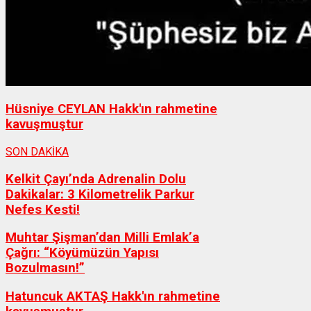
Hüsniye CEYLAN Hakk'ın rahmetine
kavuşmuştur
SON DAKİKA
Kelkit Çayı’nda Adrenalin Dolu
Dakikalar: 3 Kilometrelik Parkur
Nefes Kesti!
Muhtar Şişman’dan Milli Emlak’a
Çağrı: “Köyümüzün Yapısı
Bozulmasın!”
Hatuncuk AKTAŞ Hakk'ın rahmetine