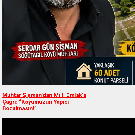
Muhtar Şişman’dan Milli Emlak’a
Çağrı: “Köyümüzün Yapısı
Bozulmasın!”