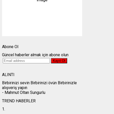
1 mph
Bulutlar:
1%
Görünürlük:
10km
Gündoğumu:
05:25
Gün batımı:
19:28
Weather from OpenWeatherMap
Abone Ol
Güncel haberler almak için abone olun
ALINTI
Birbirinizi sevin Birbirinizi övün Birbirinizle
alışveriş yapın
- Mahmut Oltan Sungurlu
TREND HABERLER
1.