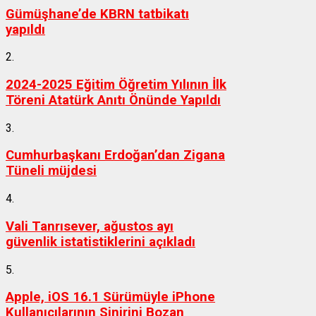
Gümüşhane’de KBRN tatbikatı
yapıldı
2.
2024-2025 Eğitim Öğretim Yılının İlk
Töreni Atatürk Anıtı Önünde Yapıldı
3.
Cumhurbaşkanı Erdoğan’dan Zigana
Tüneli müjdesi
4.
Vali Tanrısever, ağustos ayı
güvenlik istatistiklerini açıkladı
5.
Apple, iOS 16.1 Sürümüyle iPhone
Kullanıcılarının Sinirini Bozan