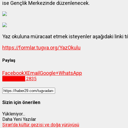
ise Gençlik Merkezinde düzenlenecek.
Yaz okuluna müracaat etmek isteyenler aşağıdaki linki tık
https://formlar.tugva.org/YazOkulu
Paylaş
Facebook
X
Email
Google+
WhatsApp
Gümüşhane
2835
Sizin için önerilen
Yükleniyor...
Daha Yeni Yazılar
Şiran’da kültür gezisi ve doğa yürüyüşü