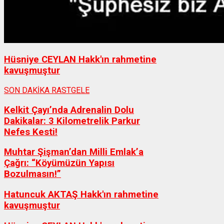
Hüsniye CEYLAN Hakk'ın rahmetine
kavuşmuştur
SON DAKİKA
RASTGELE
Kelkit Çayı’nda Adrenalin Dolu
Dakikalar: 3 Kilometrelik Parkur
Nefes Kesti!
Muhtar Şişman’dan Milli Emlak’a
Çağrı: “Köyümüzün Yapısı
Bozulmasın!”
Hatuncuk AKTAŞ Hakk'ın rahmetine
kavuşmuştur