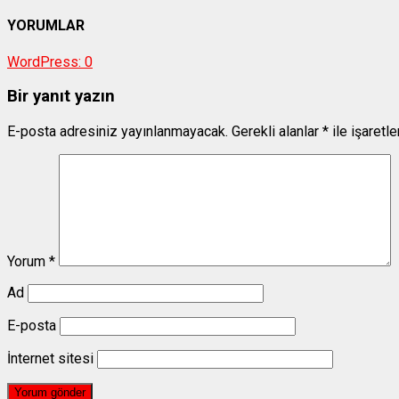
YORUMLAR
WordPress:
0
Bir yanıt yazın
E-posta adresiniz yayınlanmayacak.
Gerekli alanlar
*
ile işaretl
Yorum
*
Ad
E-posta
İnternet sitesi