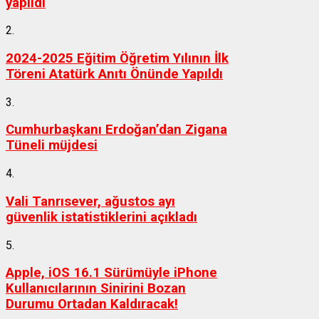
yapıldı
2.
2024-2025 Eğitim Öğretim Yılının İlk
Töreni Atatürk Anıtı Önünde Yapıldı
3.
Cumhurbaşkanı Erdoğan’dan Zigana
Tüneli müjdesi
4.
Vali Tanrısever, ağustos ayı
güvenlik istatistiklerini açıkladı
5.
Apple, iOS 16.1 Sürümüyle iPhone
Kullanıcılarının Sinirini Bozan
Durumu Ortadan Kaldıracak!