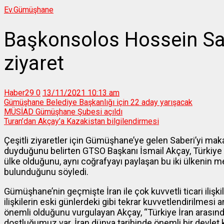
Ev.
Gümüşhane
Başkonsolos Hossein Sa
ziyaret
Haber29
0
13/11/2021 10:13 am
Gümüşhane Belediye Başkanlığı için 22 aday yarışacak
MÜSİAD Gümüşhane Şubesi açıldı
Turan’dan Akçay’a Kazakistan bilgilendirmesi
Çeşitli ziyaretler için Gümüşhane’ye gelen Saberi’yi m
duyduğunu belirten GTSO Başkanı İsmail Akçay, Türkiye i
ülke olduğunu, aynı coğrafyayı paylaşan bu iki ülkenin m
bulunduğunu söyledi.
Gümüşhane’nin geçmişte İran ile çok kuvvetli ticari ilişk
ilişkilerin eski günlerdeki gibi tekrar kuvvetlendirilmesi 
önemli olduğunu vurgulayan Akçay, “Türkiye İran arasında 
dostluğumuz var. İran dünya tarihinde önemli bir devlet k