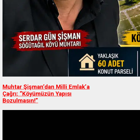
Muhtar Şişman’dan Milli Emlak’a
Çağrı: “Köyümüzün Yapısı
Bozulmasın!”