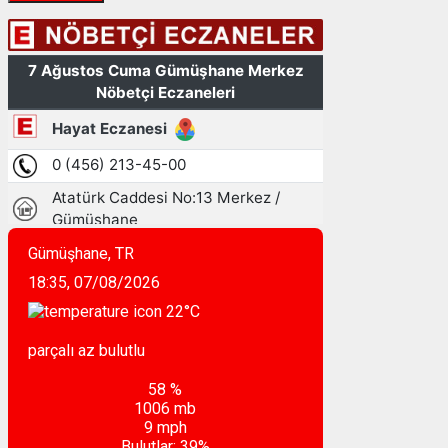
Gümüşhane, TR
18:35,
07/08/2026
22
°C
parçalı az bulutlu
58 %
1006 mb
9 mph
Bulutlar:
39%