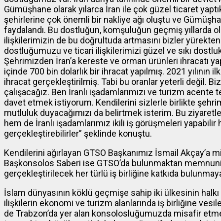
Gümüşhane olarak yılarca İran ile çok güzel ticaret yapt
şehirlerine çok önemli bir nakliye ağı oluştu ve Gümüşhan
faydalandı. Bu dostluğun, komşuluğun geçmiş yıllarda old
ilişkilerimizin de bu doğrultuda artmasını bizler yürekten
dostluğumuzu ve ticari ilişkilerimizi güzel ve sıkı dostlu
Şehrimizden İran’a kereste ve orman ürünleri ihracatı yapı
içinde 700 bin dolarlık bir ihracat yapılmış. 2021 yılının i
ihracat gerçekleştirilmiş. Tabi bu oranlar yeterli değil. B
çalışacağız. Ben İranlı işadamlarımızı ve turizm acente te
davet etmek istiyorum. Kendilerini sizlerle birlikte şe
mutluluk duyacağımızı da belirtmek isterim. Bu ziyare
hem de İranlı işadamlarımız ikili iş görüşmeleri yapabilir
gerçekleştirebilirler” şeklinde konuştu.
Kendilerini ağırlayan GTSO Başkanımız İsmail Akçay’a mi
Başkonsolos Saberi ise GTSO’da bulunmaktan memnuniy
gerçekleştirilecek her türlü iş birliğine katkıda bulunmaya 
İslam dünyasının köklü geçmişe sahip iki ülkesinin halkı
ilişkilerin ekonomi ve turizm alanlarında iş birliğine ves
de Trabzon’da yer alan konsolosluğumuzda misafir etm