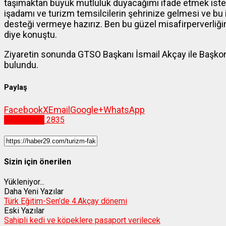
taşımaktan büyük mutluluk duyacağımı ifade etmek isteri
işadamı ve turizm temsilcilerin şehrinize gelmesi ve bu il
desteği vermeye hazırız. Ben bu güzel misafirperverliğin
diye konuştu.
Ziyaretin sonunda GTSO Başkanı İsmail Akçay ile Başkons
bulundu.
Paylaş
Facebook
X
Email
Google+
WhatsApp
Gümüşhane
2835
Sizin için önerilen
Yükleniyor...
Daha Yeni Yazılar
Türk Eğitim-Sen’de 4.Akçay dönemi
Eski Yazılar
Sahipli kedi ve köpeklere pasaport verilecek