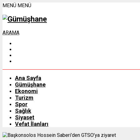
MENÜ
MENÜ
ARAMA
Ana Sayfa
Gümüşhane
Ekonomi
Turizm
Spor
Sağlık
Siyaset
Vefat İlanları