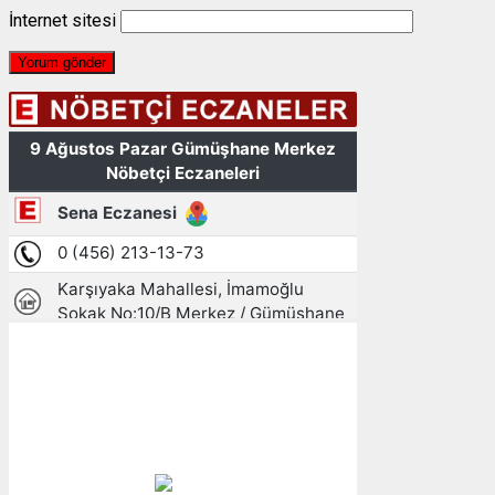
İnternet sitesi
Gümüşhane, TR
14:52,
09/08/2026
25
°C
açık