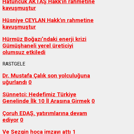
Hatuncuk AKTAŞ Hakk'ın rahmetine
kavuşmuştur
Hüsniye CEYLAN Hakk'ın rahmetine
kavuşmuştur
Hürmüz Boğazı’ndaki enerji krizi
Gümüşhaneli yerel üreticiyi
olumsuz etkiledi
RASTGELE
Dr. Mustafa Çalık son yolculuğuna
uğurlandı
0
Sünnetci: Hedefimiz Türkiye
Genelinde İlk 10 İl Arasına Girmek
0
Çoruh EDAŞ, yatırımlarına devam
ediyor
0
Ve Sezgin hoca imzayı attı
1