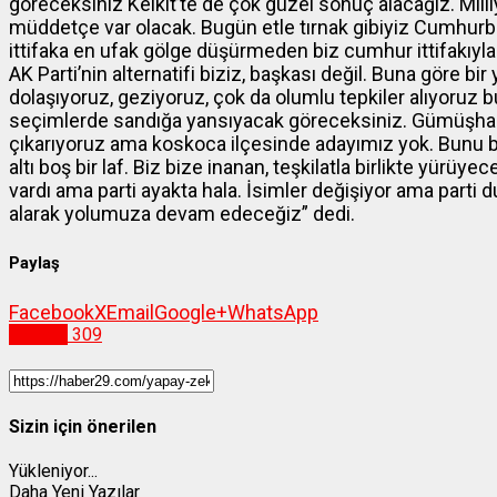
göreceksiniz Kelkit’te de çok güzel sonuç alacağız. Milli
müddetçe var olacak. Bugün etle tırnak gibiyiz Cumhur
ittifaka en ufak gölge düşürmeden biz cumhur ittifakıyla
AK Parti’nin alternatifi biziz, başkası değil. Buna göre bi
dolaşıyoruz, geziyoruz, çok da olumlu tepkiler alıyoruz 
seçimlerde sandığa yansıyacak göreceksiniz. Gümüşhane’
çıkarıyoruz ama koskoca ilçesinde adayımız yok. Bunu biz 
altı boş bir laf. Biz bize inanan, teşkilatla birlikte yürü
vardı ama parti ayakta hala. İsimler değişiyor ama parti 
alarak yolumuza devam edeceğiz” dedi.
Paylaş
Facebook
X
Email
Google+
WhatsApp
Siyaset
309
Sizin için önerilen
Yükleniyor...
Daha Yeni Yazılar