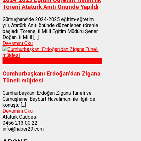
2024-2025 Eğitim Öğretim Yılının İlk
Töreni Atatürk Anıtı Önünde Yapıldı
Gümüşhane’de 2024-2025 eğitim-eğretim
yılı, Atatürk Anıtı önünde düzenlenen törenle
başladı. Törene, İl Millî Eğitim Müdürü Şener
Doğan, İl Millî [...]
Devamını Oku
Gümüşhane
Cumhurbaşkanı Erdoğan’dan Zigana
Tüneli müjdesi
Cumhurbaşkanı Erdoğan Zigana Tüneli ve
Gümüşhane-Bayburt Havalimanı ile ilgili de
konuştu [...]
Devamını Oku
Atatürk Caddesi
0456 213 00 22
info@haber29.com