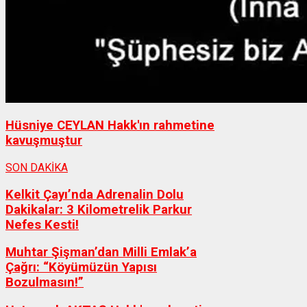
Hüsniye CEYLAN Hakk'ın rahmetine
kavuşmuştur
SON DAKİKA
Kelkit Çayı’nda Adrenalin Dolu
Dakikalar: 3 Kilometrelik Parkur
Nefes Kesti!
Muhtar Şişman’dan Milli Emlak’a
Çağrı: “Köyümüzün Yapısı
Bozulmasın!”