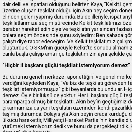
dair delil ve ispatları olduğunu belirten Kaya, “Kelkit ilç
üzerine oluşan teşkilat olduğu için Akın bey seçim dö
elinden geleni yapmış durumda. Bu delilleriyle, ispatlar
teşkilatlarımıza seçim sürecinde Kelkit teşkilatımızı özell
beraber hareket edin diye ve teşkilatın yarısından fazlası
onlara seçim öncesinde şunu söyledim: Ben sahada gö
çalıştı diye rapor edeceğim. Ve Kelkit teşkilatımız çalı
oluşturduk. O SKM’nin gücüyle Kelkit’te sonucu almamız
canla başla çalışıp ama ilçe teşkilatımızın aynı şekilde ç
“Hiçbir il başkanı güçlü teşkilat istemiyorum demez”
Bu durumu genel merkeze rapor ettiğini ve genel merkez
verdiğini kaydeden Kaya, “Ve biz de teşkilatı görevden 
teşkilat istemiyormuşuz” gibi beyanlarda bulundular. Hiç
demez. Öyle bir lüksü de yoktur. Her il başkanı güçlü teşki
paramparça olmuş bir teşkilattı. Akın bey’in geçtiğimiz d
çıkarmamıza da yani teşkilatın üzerinden kendi pazarlıkl
taşımış durumda. Dolayısıyla Akın beyin orada kurduğu dü
ülkücü harekettir, Milliyetçi Hareket Partisi’nin kendisidi
yürümek istemiyoruz dedik ve bunu da gerçekleştirdik. Hi