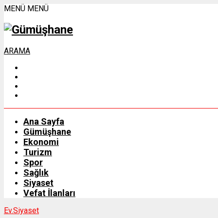
MENÜ
MENÜ
ARAMA
Ana Sayfa
Gümüşhane
Ekonomi
Turizm
Spor
Sağlık
Siyaset
Vefat İlanları
Ev.
Siyaset