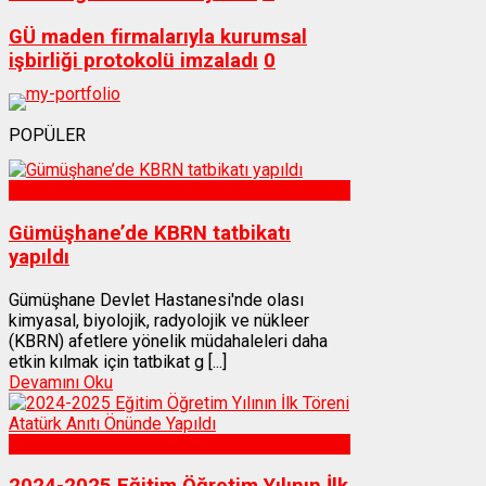
GÜ maden firmalarıyla kurumsal
işbirliği protokolü imzaladı
0
POPÜLER
Sağlık
Gümüşhane’de KBRN tatbikatı
yapıldı
Gümüşhane Devlet Hastanesi'nde olası
kimyasal, biyolojik, radyolojik ve nükleer
(KBRN) afetlere yönelik müdahaleleri daha
etkin kılmak için tatbikat g [...]
Devamını Oku
Gümüşhane