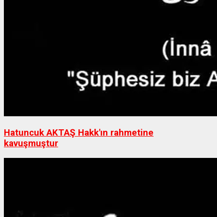
Hatuncuk AKTAŞ Hakk'ın rahmetine
kavuşmuştur