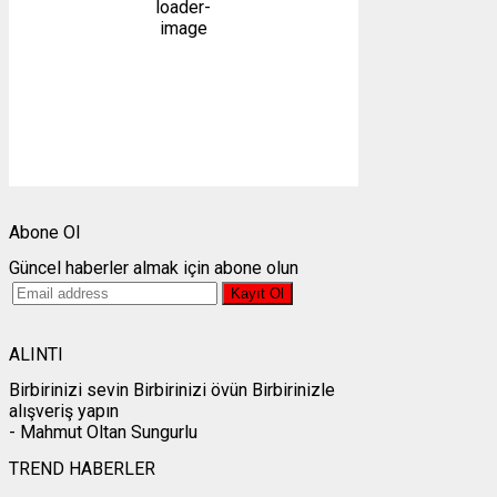
38 %
1008 mb
17 mph
Bulutlar:
0%
Görünürlük:
10km
Gündoğumu:
05:26
Gün batımı:
19:27
Weather from OpenWeatherMap
Abone Ol
Güncel haberler almak için abone olun
ALINTI
Birbirinizi sevin Birbirinizi övün Birbirinizle
alışveriş yapın
- Mahmut Oltan Sungurlu
TREND HABERLER