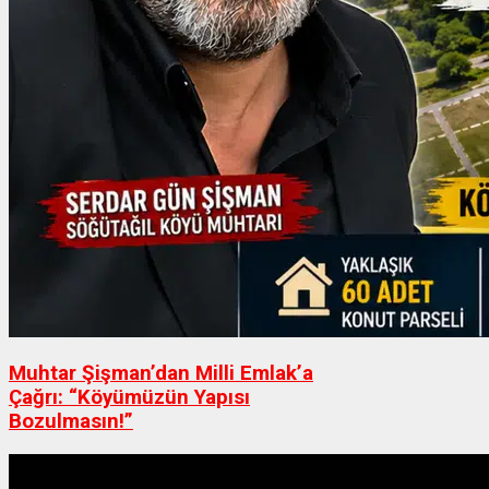
Muhtar Şişman’dan Milli Emlak’a
Çağrı: “Köyümüzün Yapısı
Bozulmasın!”