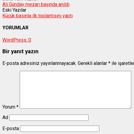
Ali Günday mezarı başında anıldı
Eski Yazılar
Küçük basınla ilk toplantısını yaptı
YORUMLAR
WordPress:
0
Bir yanıt yazın
E-posta adresiniz yayınlanmayacak.
Gerekli alanlar
*
ile işaretl
Yorum
*
Ad
E-posta