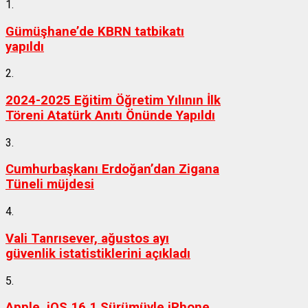
1.
Gümüşhane’de KBRN tatbikatı
yapıldı
2.
2024-2025 Eğitim Öğretim Yılının İlk
Töreni Atatürk Anıtı Önünde Yapıldı
3.
Cumhurbaşkanı Erdoğan’dan Zigana
Tüneli müjdesi
4.
Vali Tanrısever, ağustos ayı
güvenlik istatistiklerini açıkladı
5.
Apple, iOS 16.1 Sürümüyle iPhone