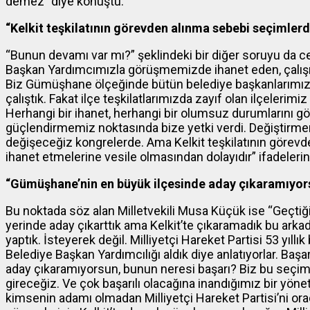
demez” diye konuştu.
“Kelkit teşkilatının görevden alınma sebebi seçimler
“Bunun devamı var mı?” şeklindeki bir diğer soruyu da c
Başkan Yardımcımızla görüşmemizde ihanet eden, çalışm
Biz Gümüşhane ölçeğinde bütün belediye başkanlarımızla,
çalıştık. Fakat ilçe teşkilatlarımızda zayıf olan ilçelerimiz
Herhangi bir ihanet, herhangi bir olumsuz durumlarını gör
güçlendirmemiz noktasında bize yetki verdi. Değiştirme
değişeceğiz kongrelerde. Ama Kelkit teşkilatının görev
ihanet etmelerine vesile olmasından dolayıdır” ifadelerini
“Gümüşhane’nin en büyük ilçesinde aday çıkaramıyors
Bu noktada söz alan Milletvekili Musa Küçük ise “Geçti
yerinde aday çıkarttık ama Kelkit’te çıkaramadık bu arkad
yaptık. İsteyerek değil. Milliyetçi Hareket Partisi 53 yıllık 
Belediye Başkan Yardımcılığı aldık diye anlatıyorlar. Baş
aday çıkaramıyorsun, bunun neresi başarı? Biz bu seçimde
gireceğiz. Ve çok başarılı olacağına inandığımız bir yöneti
kimsenin adamı olmadan Milliyetçi Hareket Partisi’ni or