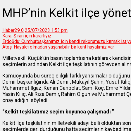
MHP’nin Kelkit ilçe yönet
Haber29
0
25/07/2023 1:53 pm
Kara: Şiran için kararlıyız
Erdoğdu: Cumhurbaşkanımız için kendi rekorumuzu kırmak istiy
Ateş: Hayalci olmadan yaşanabilir bir kent hayalimiz var
Milletvekili Küçük’ün basın toplantısına katılarak kendisi
seçimlerin ardından Kelkit ilçe teşkilatının görevden alınma
Kamuoyunda bu süreçle ilgili farklı yansımalar olduğunu
Demir başkanlığında Ali Demir, Mükayil Şahin, Yusuf Kılıç
Muhammet Ilgaz, Kenan Canbolat, Sami Koç, Emre Yıldırım
Yasin Kılıç, Ali Rıza Demir, Rahim Olgun ve Muhammet Ç
onayladığını söyledi.
“Kelkit teşkilatımız seçim boyunca çalışmadı ”
Kelkit ilçe teşkilatının milletvekili adayı belli olduktan
seçimlerde geri durduğunu hatta seçimlerin kaybedilmesi