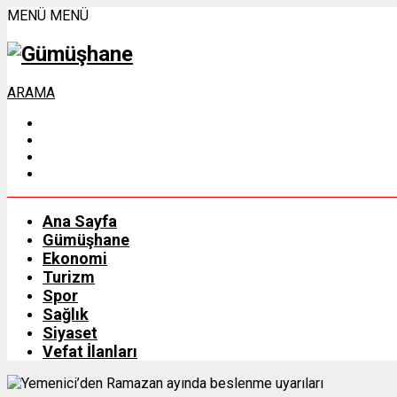
MENÜ
MENÜ
ARAMA
Ana Sayfa
Gümüşhane
Ekonomi
Turizm
Spor
Sağlık
Siyaset
Vefat İlanları