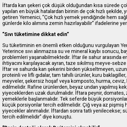
İftarda kan şekeri çok düşük olduğundan kısa sürede ç
yapılan en büyük hatalardan birinin de çok hızlı şekilde
getiren Yemenici, “Çok hızlı yemek yendiğinde hem sağlık
günlerde kilo alımına zemin hazırlayabilir” ifadelerine yer
“Sıvı tüketimine dikkat edin”
Su tüketiminin en önemli etken olduğunu vurgulayan Yemen
Yeterince sıvı alınmazsa su ve mineral kaybı sonucu, bay
problemleri yaşanabilmektedir. İftar ile sahur arasında en a
ihtiyacını karşılayacak ayran, taze sıkılmış meyve-sebze s
İftar ve sahurda kan şekerini birden yükseltmeyen, uzun 
proteinli ve lifli gıdalar, tam tahıllı ürünler, kuru baklagill
meyveler, şekersiz hoşaf veya komposto, hurma, ceviz,
edilmelidir. Rafine ürünlerden, beyaz undan yapılmış kek, 
yiyeceklerden uzak durulmalıdır. İftara peynir, domates, ze
yemeklerle başlanmalıdır. Tek seferde büyük porsiyonlar y
küçük porsiyonlar tercih edilmelidir. Çiğ veya az pişmiş 
yiyecekler alınmalıdır. İftardan sonra tatlı yenilecekse; 
tercih edilmelidir” diye konuştu.