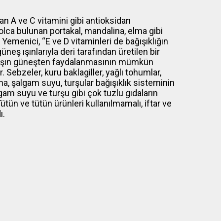
lan A ve C vitamini gibi antioksidan
olca bulunan portakal, mandalina, elma gibi
Yemenici, “E ve D vitaminleri de bağışıklığın
eş ışınlarıyla deri tarafından üretilen bir
e kışın güneşten faydalanmasının mümkün
. Sebzeler, kuru baklagiller, yağlı tohumlar,
na, şalgam suyu, turşular bağışıklık sisteminin
gam suyu ve turşu gibi çok tuzlu gıdaların
tün ve tütün ürünleri kullanılmamalı, iftar ve
ı.