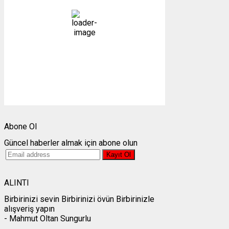
açık
20 %
1004 mb
3 mph
Bulutlar:
8%
Görünürlük:
10km
Gündoğumu:
05:24
Gün batımı:
19:30
Weather from OpenWeatherMap
Abone Ol
Güncel haberler almak için abone olun
ALINTI
Birbirinizi sevin Birbirinizi övün Birbirinizle
alışveriş yapın
- Mahmut Oltan Sungurlu