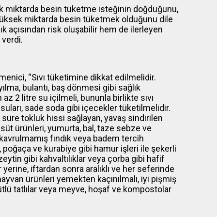
ok miktarda besin tüketme isteğinin doğduğunu,
, yüksek miktarda besin tüketmek olduğunu dile
 açısından risk oluşabilir hem de ilerleyen
 verdi.
ici, “Sıvı tüketimine dikkat edilmelidir.
ılma, bulantı, baş dönmesi gibi sağlık
z 2 litre su içilmeli, bununla birlikte sıvı
uları, sade soda gibi içecekler tüketilmelidir.
süre tokluk hissi sağlayan, yavaş sindirilen
er, süt ürünleri, yumurta, bal, taze sebze ve
 kavrulmamış fındık veya badem tercih
poğaça ve kurabiye gibi hamur işleri ile şekerli
ytin gibi kahvaltılıklar veya çorba gibi hafif
erine, iftardan sonra aralıklı ve her seferinde
hayvan ürünleri yemekten kaçınılmalı, iyi pişmiş
sütlü tatlılar veya meyve, hoşaf ve kompostolar