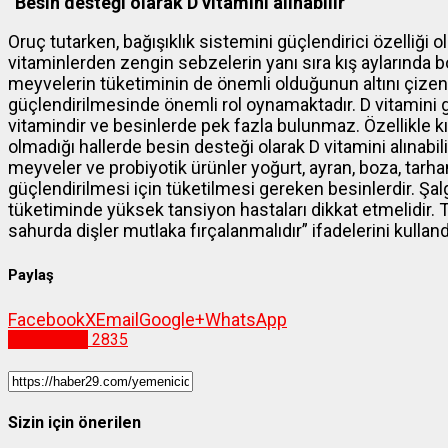
“Besin desteği olarak D vitamini alınabilir”
Oruç tutarken, bağışıklık sistemini güçlendirici özelliği o
vitaminlerden zengin sebzelerin yanı sıra kış aylarında b
meyvelerin tüketiminin de önemli olduğunun altını çizen 
güçlendirilmesinde önemli rol oynamaktadır. D vitamini gün
vitamindir ve besinlerde pek fazla bulunmaz. Özellikl
olmadığı hallerde besin desteği olarak D vitamini alınabilir
meyveler ve probiyotik ürünler yoğurt, ayran, boza, tarha
güçlendirilmesi için tüketilmesi gereken besinlerdir. Şal
tüketiminde yüksek tansiyon hastaları dikkat etmelidir. Tü
sahurda dişler mutlaka fırçalanmalıdır” ifadelerini kulland
Paylaş
Facebook
X
Email
Google+
WhatsApp
Gümüşhane
2835
Sizin için önerilen