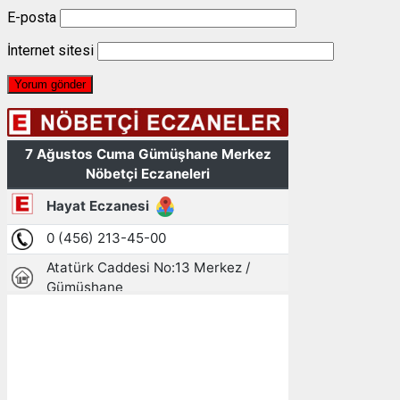
E-posta
İnternet sitesi
Gümüşhane, TR
15:33,
07/08/2026
29
°C