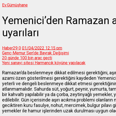
Ev.
Gümüşhane
Yemenici’den Ramazan 
uyarıları
Haber29
0
01/04/2022 12:15 pm
Genç-Memur Sen’de Bayrak Değişimi
20 günde 100 bin araç geçti
Yeni sanayi sitesi Harmancık köyüne yapılacak
Ramazan’da beslenmeye dikkat edilmesi gerektiğini, aşırı
azami özen gösterilmesi gerektiğini kaydeden Yemenic
yeterli ve dengeli beslenmeye dikkat etmesi gerektiğinin
atlanmamalıdır. Sahurda süt, yoğurt, peynir, yumurta, tam
bir kahvaltı yapılabilir ya da çorba, zeytinyağlı yemekler,
edilebilir. Gün içerisinde aşırı acıkma problemi olanlar
geciktiren kuru fasulye, nohut, mercimek, bulgur pilavı gib
yemekler ile hamur işlerinden uzak durulması uygun olac