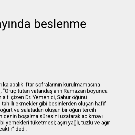
ayında beslenme
 kalabalık iftar sofralarının kurulmamasına
i, “Oruç tutan vatandaşların Ramazan boyunca
 altı çizen Dr. Yemenici, Sahur öğünü
 tahıllı ekmekler gibi besinlerden oluşan hafif
 yoğurt ve salatadan oluşan bir öğün tercih
ın midenin boşalma süresini uzatarak acıkmayı
i yemekleri tüketmesi; aşırı yağlı, tuzlu ve ağır
aktır” dedi.