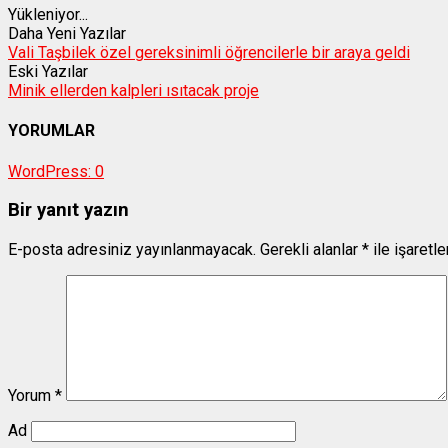
Yükleniyor...
Daha Yeni Yazılar
Vali Taşbilek özel gereksinimli öğrencilerle bir araya geldi
Eski Yazılar
Minik ellerden kalpleri ısıtacak proje
YORUMLAR
WordPress:
0
Bir yanıt yazın
E-posta adresiniz yayınlanmayacak.
Gerekli alanlar
*
ile işaretl
Yorum
*
Ad