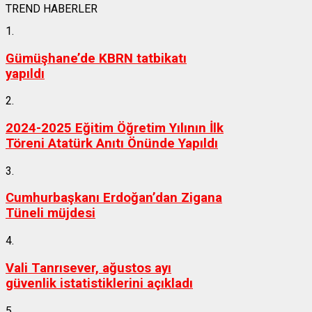
TREND HABERLER
1.
Gümüşhane’de KBRN tatbikatı
yapıldı
2.
2024-2025 Eğitim Öğretim Yılının İlk
Töreni Atatürk Anıtı Önünde Yapıldı
3.
Cumhurbaşkanı Erdoğan’dan Zigana
Tüneli müjdesi
4.
Vali Tanrısever, ağustos ayı
güvenlik istatistiklerini açıkladı
5.