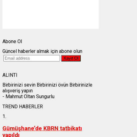
Görünürlük:
10km
Gündoğumu:
05:27
Gün batımı:
19:26
Weather from OpenWeatherMap
Abone Ol
Güncel haberler almak için abone olun
ALINTI
Birbirinizi sevin Birbirinizi övün Birbirinizle
alışveriş yapın
- Mahmut Oltan Sungurlu
TREND HABERLER
1.
Gümüşhane’de KBRN tatbikatı
yapıldı