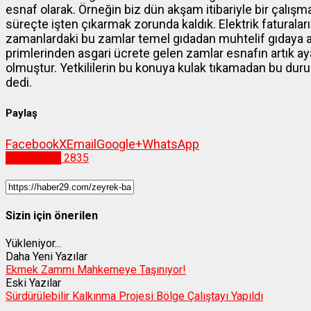
esnaf olarak. Örneğin biz dün akşam itibariyle bir çalışma
süreçte işten çıkarmak zorunda kaldık. Elektrik faturalar
zamanlardaki bu zamlar temel gıdadan muhtelif gıdaya ak
primlerinden asgari ücrete gelen zamlar esnafın artık
olmuştur. Yetkililerin bu konuya kulak tıkamadan bu dur
dedi.
Paylaş
Facebook
X
Email
Google+
WhatsApp
Gümüşhane
2835
Sizin için önerilen
Yükleniyor...
Daha Yeni Yazılar
Ekmek Zammı Mahkemeye Taşınıyor!
Eski Yazılar
Sürdürülebilir Kalkınma Projesi Bölge Çalıştayı Yapıldı