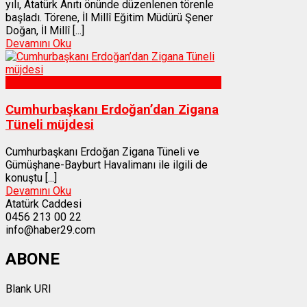
yılı, Atatürk Anıtı önünde düzenlenen törenle
başladı. Törene, İl Millî Eğitim Müdürü Şener
Doğan, İl Millî [...]
Devamını Oku
Gümüşhane
Cumhurbaşkanı Erdoğan’dan Zigana
Tüneli müjdesi
Cumhurbaşkanı Erdoğan Zigana Tüneli ve
Gümüşhane-Bayburt Havalimanı ile ilgili de
konuştu [...]
Devamını Oku
Atatürk Caddesi
0456 213 00 22
info@haber29.com
ABONE
Blank URI