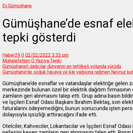
Ev.
Gümüşhane
Gümüşhane’de esnaf ele
tepki gösterdi
Haber29
0
02/02/2022 3:33 pm
Muhalefetten O Yazıya Tepki
Gümüşhaneli dağcılar dünyanın en tehlikeli yolunda yürüdü
Gümüşhane’de soğuk havaya ve kar yağışına rağmen Nevruz kut
Gümüşhane’de esnaflar ve vatandaşlar elektriğe gelen z
merkezinde bulunan özel bir elektrik dağıtım firmasının 
zamların geri alınmasını talep etti. Grup adına basın bildi
ve İşçileri Esnaf Odası Başkanı İbrahim Bektaş, son elektr
faturalarını ödeyemediğini, bunun sonucunda işten pers
dolayısıyla işsizliği arttıracağını ifade etti.
Otelciler, Kahveciler, Lokantacılar ve İşçileri Esnaf Oda
nefesini kesen zamların geri alınmasını talep etti. Basın 