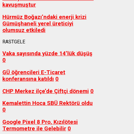
kavuşmuştur
Hürmüz Boğazı’ndaki enerji krizi
Gümüşhaneli yerel üreticiyi
olumsuz etkiledi
RASTGELE
Vaka sayısında yüzde 14’lük düşüş
0
GÜ öğrencileri E-Ticaret
konferansına katıldı
0
CHP Merkez ilçe’de Çiftçi dönemi
0
Kemalettin Hoca SBÜ Rektörü oldu
0
Google Pixel 8 Pro, Kızılötesi
Termometre ile Gelebilir
0