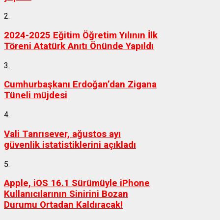
2.
2024-2025 Eğitim Öğretim Yılının İlk
Töreni Atatürk Anıtı Önünde Yapıldı
3.
Cumhurbaşkanı Erdoğan’dan Zigana
Tüneli müjdesi
4.
Vali Tanrısever, ağustos ayı
güvenlik istatistiklerini açıkladı
5.
Apple, iOS 16.1 Sürümüyle iPhone
Kullanıcılarının Sinirini Bozan
Durumu Ortadan Kaldıracak!