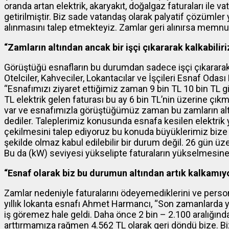
oranda artan elektrik, akaryakıt, doğalgaz faturaları ile
getirilmiştir. Biz sade vatandaş olarak palyatif çözümler
alınmasını talep etmekteyiz. Zamlar geri alınırsa memn
“Zamların altından ancak bir işçi çıkararak kalkabiliri
Görüştüğü esnafların bu durumdan sadece işçi çıkararak k
Otelciler, Kahveciler, Lokantacılar ve İşçileri Esnaf Oda
“Esnafımızı ziyaret ettiğimiz zaman 9 bin TL 10 bin TL gib
TL elektrik gelen faturası bu ay 6 bin TL’nin üzerine çık
var ve esnafımızla görüştüğümüz zaman bu zamların altınd
dediler. Taleplerimiz konusunda esnafa kesilen elektrik 
çekilmesini talep ediyoruz bu konuda büyüklerimiz bize
şekilde olmaz kabul edilebilir bir durum değil. 26 gün üzer
Bu da (kW) seviyesi yükselipte faturaların yükselmesine
“Esnaf olarak biz bu durumun altından artık kalkamıy
Zamlar nedeniyle faturalarını ödeyemediklerini ve person
yıllık lokanta esnafı Ahmet Harmancı, “Son zamanlarda y
iş göremez hale geldi. Daha önce 2 bin – 2.100 aralığında
arttırmamıza rağmen 4.562 TL olarak geri döndü bize. B