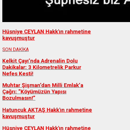
Hüsniye CEYLAN Hakk'ın rahmetine
kavuşmuştur
SON DAKİKA
Kelkit Çayı’nda Adrenalin Dolu
Dakikalar: 3 Kilometrelik Parkur
Nefes Kesti!
Muhtar Şişman’dan Milli Emlak’a
Çağrı: “Köyümüzün Yapısı
Bozulmasın!”
Hatuncuk AKTAŞ Hakk'ın rahmetine
kavuşmuştur
Hüsniye CEYLAN Hakk'ın rahmetine