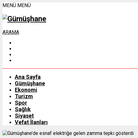
MENÜ
MENÜ
ARAMA
Ana Sayfa
Gümüşhane
Ekonomi
Turizm
Spor
Sağlık
Siyaset
Vefat İlanları