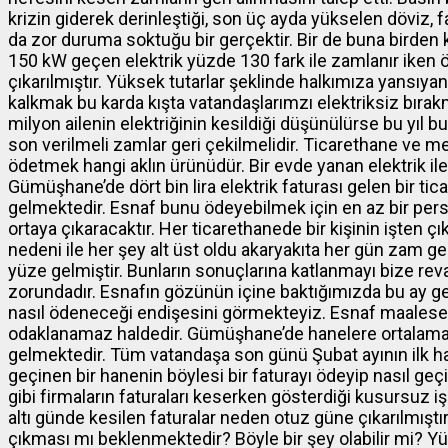
krizin giderek derinleştiği, son üç ayda yükselen döviz, f
da zor duruma soktuğu bir gerçektir. Bir de buna birden 
150 kW geçen elektrik yüzde 130 fark ile zamlanır iken 
çıkarılmıştır. Yüksek tutarlar şeklinde halkımıza yansıy
kalkmak bu karda kışta vatandaşlarımzı elektriksiz bıra
milyon ailenin elektriğinin kesildiği düşünülürse bu yıl b
son verilmeli zamlar geri çekilmelidir. Ticarethane ve mes
ödetmek hangi aklın ürünüdür. Bir evde yanan elektrik ile
Gümüşhane’de dört bin lira elektrik faturası gelen bir tic
gelmektedir. Esnaf bunu ödeyebilmek için en az bir perso
ortaya çıkaracaktır. Her ticarethanede bir kişinin işten
nedeni ile her şey alt üst oldu akaryakıta her gün zam g
yüze gelmiştir. Bunların sonuçlarına katlanmayı bize rev
zorundadır. Esnafın gözünün içine baktığımızda bu ay gele
nasıl ödeneceği endişesini görmekteyiz. Esnaf maalesef
odaklanamaz haldedir. Gümüşhane’de hanelere ortalama as
gelmektedir. Tüm vatandaşa son günü Şubat ayının ilk haf
geçinen bir hanenin böylesi bir faturayı ödeyip nasıl g
gibi firmaların faturaları keserken gösterdiği kusursuz
altı günde kesilen faturalar neden otuz güne çıkarılmıştır
çıkması mı beklenmektedir? Böyle bir şey olabilir mi? Yüks