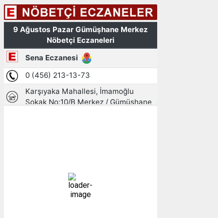
Gümüşhane, TR
08:54,
10/08/2026
17
°C
açık
64 %
1014 mb
3 mph
Bulutlar:
3%