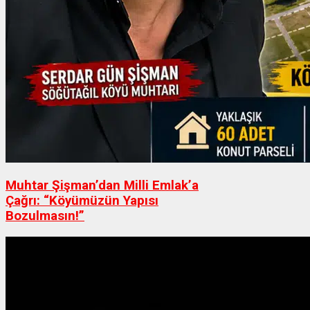
Muhtar Şişman’dan Milli Emlak’a
Çağrı: “Köyümüzün Yapısı
Bozulmasın!”