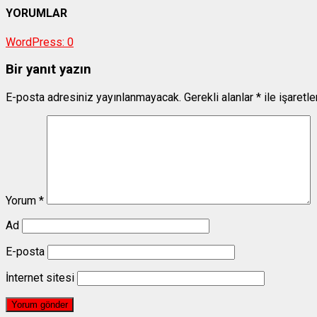
YORUMLAR
WordPress:
0
Bir yanıt yazın
E-posta adresiniz yayınlanmayacak.
Gerekli alanlar
*
ile işaretl
Yorum
*
Ad
E-posta
İnternet sitesi