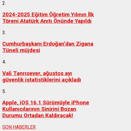
2.
2024-2025 Eğitim Öğretim Yılının İlk
Töreni Atatürk Anıtı Önünde Yapıldı
3.
Cumhurbaşkanı Erdoğan’dan Zigana
Tüneli müjdesi
4.
Vali Tanrısever, ağustos ayı
güvenlik istatistiklerini açıkladı
5.
Apple, iOS 16.1 Sürümüyle iPhone
Kullanıcılarının Sinirini Bozan
Durumu Ortadan Kaldıracak!
SON HABERLER