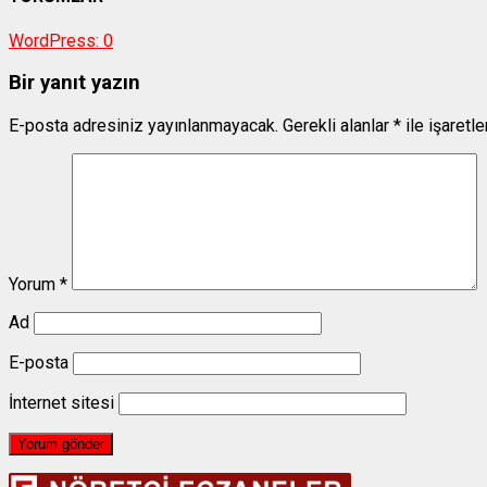
WordPress:
0
Bir yanıt yazın
E-posta adresiniz yayınlanmayacak.
Gerekli alanlar
*
ile işaretl
Yorum
*
Ad
E-posta
İnternet sitesi