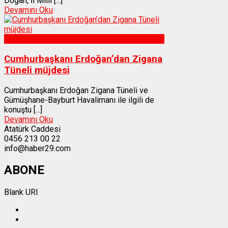
Doğan, İl Millî [...]
Devamını Oku
Gümüşhane
Cumhurbaşkanı Erdoğan’dan Zigana
Tüneli müjdesi
Cumhurbaşkanı Erdoğan Zigana Tüneli ve
Gümüşhane-Bayburt Havalimanı ile ilgili de
konuştu [...]
Devamını Oku
Atatürk Caddesi
0456 213 00 22
info@haber29.com
ABONE
Blank URI