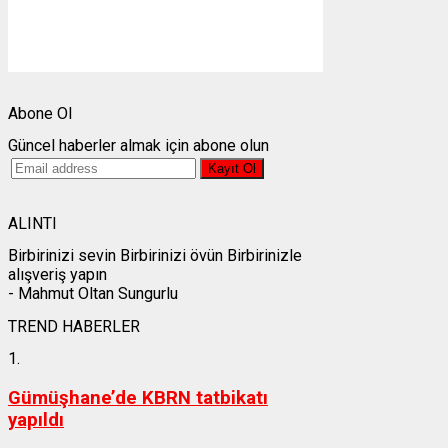
Gündoğumu:
05:25
Gün batımı:
19:28
Weather from OpenWeatherMap
Abone Ol
Güncel haberler almak için abone olun
ALINTI
Birbirinizi sevin Birbirinizi övün Birbirinizle
alışveriş yapın
- Mahmut Oltan Sungurlu
TREND HABERLER
1.
Gümüşhane’de KBRN tatbikatı
yapıldı