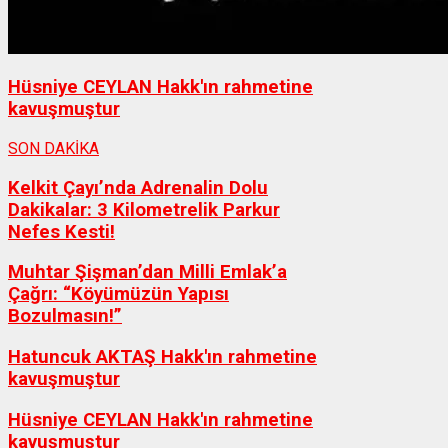
Hüsniye CEYLAN Hakk'ın rahmetine
kavuşmuştur
SON DAKİKA
Kelkit Çayı’nda Adrenalin Dolu
Dakikalar: 3 Kilometrelik Parkur
Nefes Kesti!
Muhtar Şişman’dan Milli Emlak’a
Çağrı: “Köyümüzün Yapısı
Bozulmasın!”
Hatuncuk AKTAŞ Hakk'ın rahmetine
kavuşmuştur
Hüsniye CEYLAN Hakk'ın rahmetine
kavuşmuştur