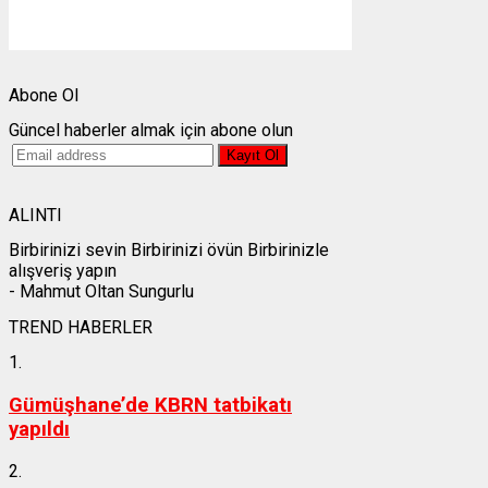
Weather from OpenWeatherMap
Abone Ol
Güncel haberler almak için abone olun
ALINTI
Birbirinizi sevin Birbirinizi övün Birbirinizle
alışveriş yapın
- Mahmut Oltan Sungurlu
TREND HABERLER
1.
Gümüşhane’de KBRN tatbikatı
yapıldı
2.