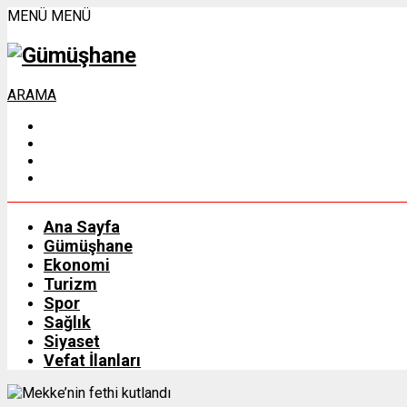
MENÜ
MENÜ
ARAMA
Ana Sayfa
Gümüşhane
Ekonomi
Turizm
Spor
Sağlık
Siyaset
Vefat İlanları