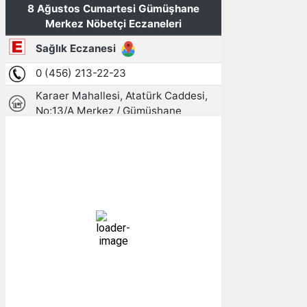
Gümüşhane, TR
05:04,
09/08/2026
12
°C
açık
96 %
1013 mb
4 mph
Bulutlar:
8%
Görünürlük:
10km
Gündoğumu:
05:26
Gün batımı:
19:27