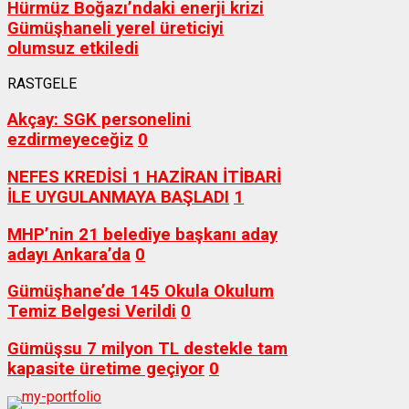
Hürmüz Boğazı’ndaki enerji krizi
Gümüşhaneli yerel üreticiyi
olumsuz etkiledi
RASTGELE
Akçay: SGK personelini
ezdirmeyeceğiz
0
NEFES KREDİSİ 1 HAZİRAN İTİBARİ
İLE UYGULANMAYA BAŞLADI
1
MHP’nin 21 belediye başkanı aday
adayı Ankara’da
0
Gümüşhane’de 145 Okula Okulum
Temiz Belgesi Verildi
0
Gümüşsu 7 milyon TL destekle tam
kapasite üretime geçiyor
0