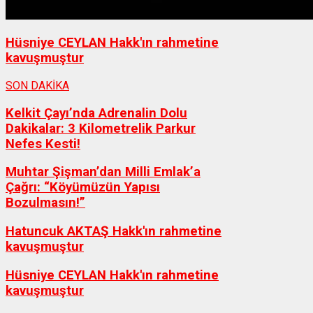
Hüsniye CEYLAN Hakk'ın rahmetine
kavuşmuştur
SON DAKİKA
Kelkit Çayı’nda Adrenalin Dolu
Dakikalar: 3 Kilometrelik Parkur
Nefes Kesti!
Muhtar Şişman’dan Milli Emlak’a
Çağrı: “Köyümüzün Yapısı
Bozulmasın!”
Hatuncuk AKTAŞ Hakk'ın rahmetine
kavuşmuştur
Hüsniye CEYLAN Hakk'ın rahmetine
kavuşmuştur