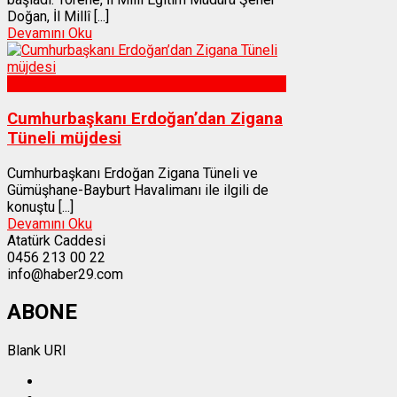
Doğan, İl Millî [...]
Devamını Oku
Gümüşhane
Cumhurbaşkanı Erdoğan’dan Zigana
Tüneli müjdesi
Cumhurbaşkanı Erdoğan Zigana Tüneli ve
Gümüşhane-Bayburt Havalimanı ile ilgili de
konuştu [...]
Devamını Oku
Atatürk Caddesi
0456 213 00 22
info@haber29.com
ABONE
Blank URI