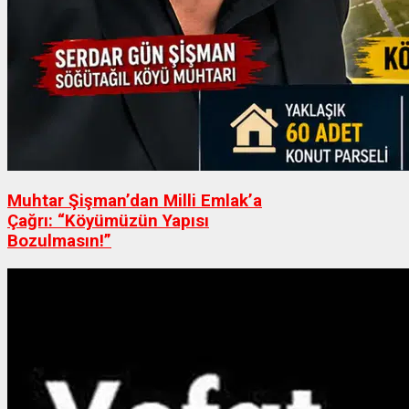
Muhtar Şişman’dan Milli Emlak’a
Çağrı: “Köyümüzün Yapısı
Bozulmasın!”