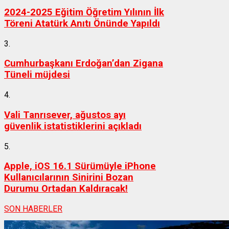
2024-2025 Eğitim Öğretim Yılının İlk
Töreni Atatürk Anıtı Önünde Yapıldı
3.
Cumhurbaşkanı Erdoğan’dan Zigana
Tüneli müjdesi
4.
Vali Tanrısever, ağustos ayı
güvenlik istatistiklerini açıkladı
5.
Apple, iOS 16.1 Sürümüyle iPhone
Kullanıcılarının Sinirini Bozan
Durumu Ortadan Kaldıracak!
SON HABERLER