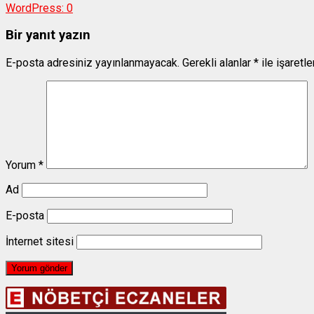
WordPress:
0
Bir yanıt yazın
E-posta adresiniz yayınlanmayacak.
Gerekli alanlar
*
ile işaretl
Yorum
*
Ad
E-posta
İnternet sitesi