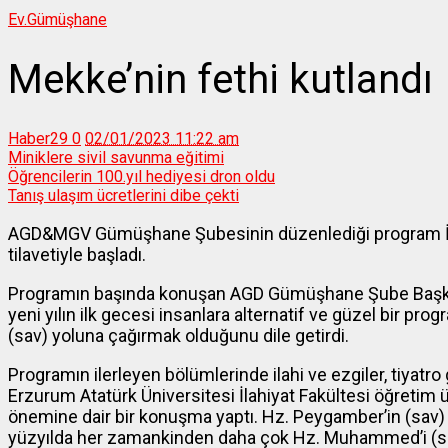
Ev.
Gümüşhane
Mekke’nin fethi kutlandı
Haber29
0
02/01/2023 11:22 am
Miniklere sivil savunma eğitimi
Öğrencilerin 100.yıl hediyesi dron oldu
Tanış ulaşım ücretlerini dibe çekti
AGD&MGV Gümüşhane Şubesinin düzenlediği program İst
tilavetiyle başladı.
Programın başında konuşan AGD Gümüşhane Şube Başkanı
yeni yılın ilk gecesi insanlara alternatif ve güzel bir p
(sav) yoluna çağırmak olduğunu dile getirdi.
Programın ilerleyen bölümlerinde ilahi ve ezgiler, tiyatro
Erzurum Atatürk Üniversitesi İlahiyat Fakültesi öğretim ü
önemine dair bir konuşma yaptı. Hz. Peygamber’in (sav) 
yüzyılda her zamankinden daha çok Hz. Muhammed’i (sa