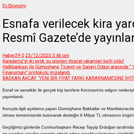
Ev.
Ekonomi
Esnafa verilecek kira yar
Resmî Gazete’de yayınla
Haber29
0
23/12/2020 3:46 pm
Karadeniz’in iki aylık su ürünleri ihracat rakamları belli oldu!
Halkbankası ile Gümüşhane Ticaret ve Sanayi Odası arasında ‘’ ’Pa
Finansmanı’’ protokolü imzalandı.
BAŞKAN AKÇAY: ‘YENİ BİR FİYAT FARKI KARARNAMESİNE İHTİ
Esnaf ve sanatkâr ile gerçek kişi tacirlere Koronavirüs salgını neden
yayımlandı.
Konuyla ilgili açıklama yapan Gümüşhane Bakkallar ve Manifaturacıla
olması temennisinde bulunarak desteğin 6 Milyar TL olmasının öngör
Geçtiğimiz günlerde Cumhurbaşkanı Recep Tayyip Erdoğan tarafından aç
en azından esnafın yanında olmak adına gerekli çalışmaları yürüttü