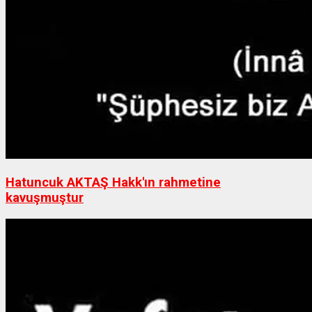
Hatuncuk AKTAŞ Hakk'ın rahmetine
kavuşmuştur