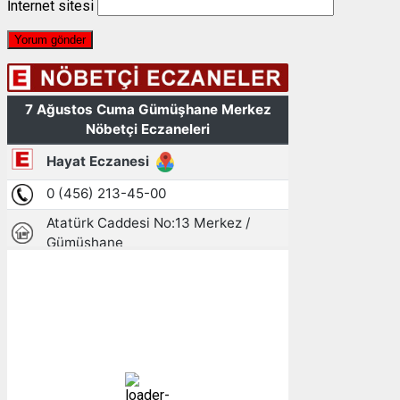
İnternet sitesi
Gümüşhane, TR
06:50,
08/08/2026
15
°C
açık
76 %