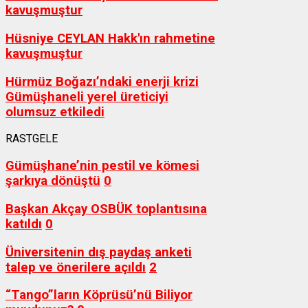
kavuşmuştur
Hüsniye CEYLAN Hakk'ın rahmetine
kavuşmuştur
Hürmüz Boğazı’ndaki enerji krizi
Gümüşhaneli yerel üreticiyi
olumsuz etkiledi
RASTGELE
Gümüşhane’nin pestil ve kömesi
şarkıya dönüştü
0
Başkan Akçay OSBÜK toplantısına
katıldı
0
Üniversitenin dış paydaş anketi
talep ve önerilere açıldı
2
“Tango”ların Köprüsü’nü Biliyor