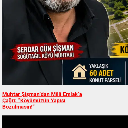
Muhtar Şişman’dan Milli Emlak’a
Çağrı: “Köyümüzün Yapısı
Bozulmasın!”