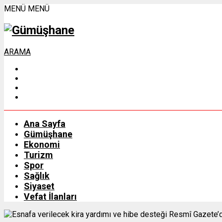
MENÜ
MENÜ
ARAMA
Ana Sayfa
Gümüşhane
Ekonomi
Turizm
Spor
Sağlık
Siyaset
Vefat İlanları