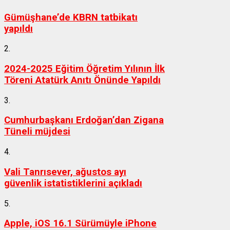
Gümüşhane’de KBRN tatbikatı
yapıldı
2.
2024-2025 Eğitim Öğretim Yılının İlk
Töreni Atatürk Anıtı Önünde Yapıldı
3.
Cumhurbaşkanı Erdoğan’dan Zigana
Tüneli müjdesi
4.
Vali Tanrısever, ağustos ayı
güvenlik istatistiklerini açıkladı
5.
Apple, iOS 16.1 Sürümüyle iPhone