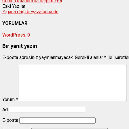
Gümüş İstanbul’da dağıldı: 0-4
Eski Yazılar
Zigana dağı beyaza büründü
YORUMLAR
WordPress:
0
Bir yanıt yazın
E-posta adresiniz yayınlanmayacak.
Gerekli alanlar
*
ile işaretl
Yorum
*
Ad
E-posta