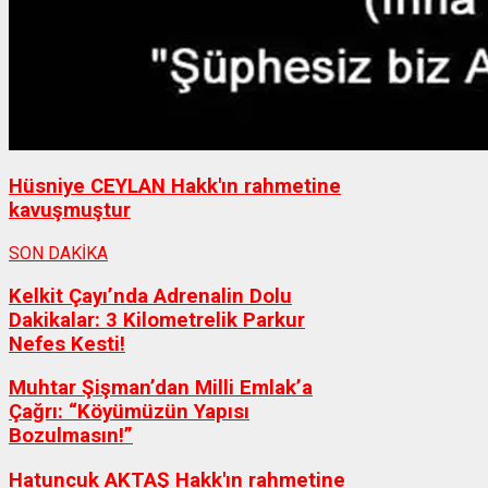
Hüsniye CEYLAN Hakk'ın rahmetine
kavuşmuştur
SON DAKİKA
Kelkit Çayı’nda Adrenalin Dolu
Dakikalar: 3 Kilometrelik Parkur
Nefes Kesti!
Muhtar Şişman’dan Milli Emlak’a
Çağrı: “Köyümüzün Yapısı
Bozulmasın!”
Hatuncuk AKTAŞ Hakk'ın rahmetine