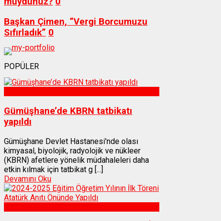
muydunuz?
0
Başkan Çimen, “Vergi Borcumuzu
Sıfırladık”
0
POPÜLER
Sağlık
Gümüşhane’de KBRN tatbikatı
yapıldı
Gümüşhane Devlet Hastanesi'nde olası
kimyasal, biyolojik, radyolojik ve nükleer
(KBRN) afetlere yönelik müdahaleleri daha
etkin kılmak için tatbikat g [...]
Devamını Oku
Gümüşhane