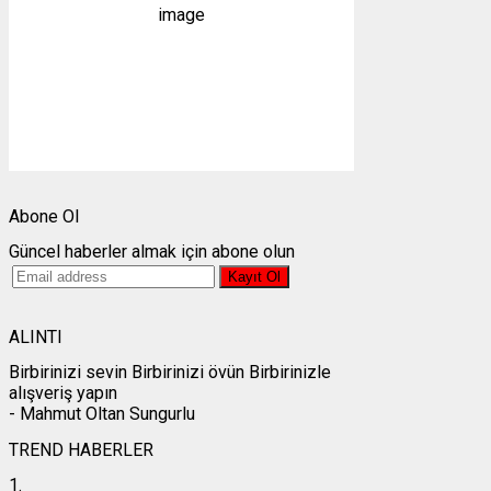
1011 mb
2 mph
Bulutlar:
1%
Görünürlük:
10km
Gündoğumu:
05:25
Gün batımı:
19:28
Weather from OpenWeatherMap
Abone Ol
Güncel haberler almak için abone olun
ALINTI
Birbirinizi sevin Birbirinizi övün Birbirinizle
alışveriş yapın
- Mahmut Oltan Sungurlu
TREND HABERLER
1.