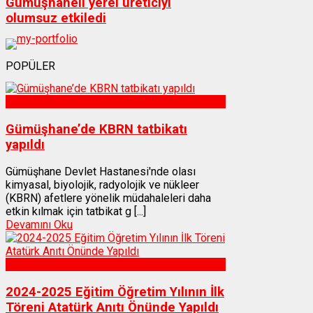
Gümüşhaneli yerel üreticiyi
olumsuz etkiledi
POPÜLER
Sağlık
Gümüşhane’de KBRN tatbikatı
yapıldı
Gümüşhane Devlet Hastanesi'nde olası
kimyasal, biyolojik, radyolojik ve nükleer
(KBRN) afetlere yönelik müdahaleleri daha
etkin kılmak için tatbikat g [...]
Devamını Oku
Gümüşhane
2024-2025 Eğitim Öğretim Yılının İlk
Töreni Atatürk Anıtı Önünde Yapıldı