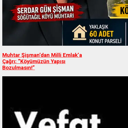
Muhtar Şişman’dan Milli Emlak’a
Çağrı: “Köyümüzün Yapısı
Bozulmasın!”