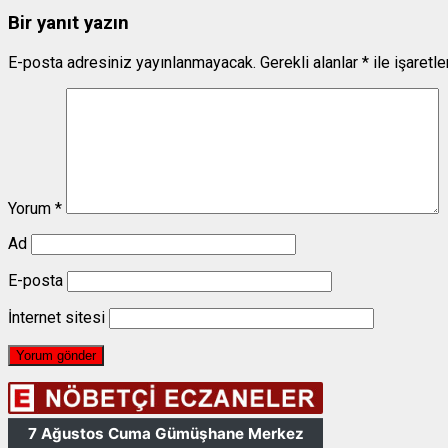
Bir yanıt yazın
E-posta adresiniz yayınlanmayacak.
Gerekli alanlar
*
ile işaretl
Yorum
*
Ad
E-posta
İnternet sitesi