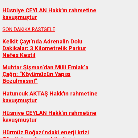
Hüsniye CEYLAN Hakk'ın rahmetine
kavuşmuştur
SON DAKİKA
RASTGELE
Kelkit Çayı’nda Adrenalin Dolu
Dakikalar: 3 Kilometrelik Parkur
Nefes Kesti!
Muhtar Şişman’dan Milli Emlak’a
Çağrı: “Köyümüzün Yapısı
Bozulmasın!”
Hatuncuk AKTAŞ Hakk'ın rahmetine
kavuşmuştur
Hüsniye CEYLAN Hakk'ın rahmetine
kavuşmuştur
Hürmüz Boğazı’ndaki enerji krizi