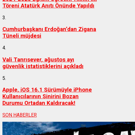
Töreni Atatürk Anıtı Önünde Yapıldı
3.
Cumhurbaşkanı Erdoğan’dan Zigana
Tüneli müjdesi
4.
Vali Tanrısever, ağustos ayı
güvenlik istatistiklerini açıkladı
5.
Apple, iOS 16.1 Sürümüyle iPhone
Kullanıcılarının Sinirini Bozan
Durumu Ortadan Kaldıracak!
SON HABERLER