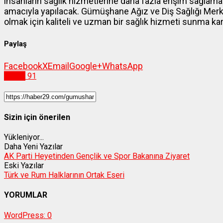
insanların sağlık hizmetlerine daha fazla erişim sağlama 
amacıyla yapılacak. Gümüşhane Ağız ve Diş Sağlığı Merke
olmak için kaliteli ve uzman bir sağlık hizmeti sunma kar
Paylaş
Facebook
X
Email
Google+
WhatsApp
Sağlık
91
Sizin için önerilen
Yükleniyor...
Daha Yeni Yazılar
AK Parti Heyetinden Gençlik ve Spor Bakanına Ziyaret
Eski Yazılar
Türk ve Rum Halklarının Ortak Eseri
YORUMLAR
WordPress:
0