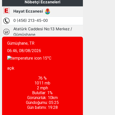
Gümüşhane, TR
06:46,
08/08/2026
15
°C
açık
76 %
1011 mb
2 mph
Bulutlar:
1%
Görünürlük:
10km
Gündoğumu:
05:25
Gün batımı:
19:28