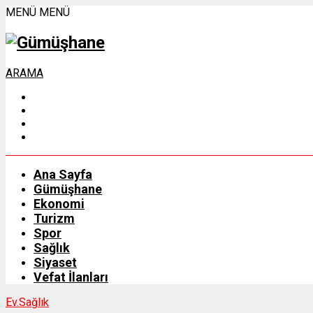
MENÜ
MENÜ
ARAMA
Ana Sayfa
Gümüşhane
Ekonomi
Turizm
Spor
Sağlık
Siyaset
Vefat İlanları
Ev.
Sağlık