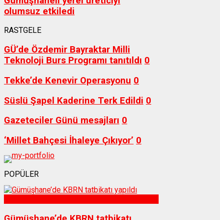
Gümüşhaneli yerel üreticiyi
olumsuz etkiledi
RASTGELE
GÜ’de Özdemir Bayraktar Milli
Teknoloji Burs Programı tanıtıldı
0
Tekke’de Kenevir Operasyonu
0
Süslü Şapel Kaderine Terk Edildi
0
Gazeteciler Günü mesajları
0
‘Millet Bahçesi İhaleye Çıkıyor’
0
POPÜLER
Sağlık
Gümüşhane’de KBRN tatbikatı