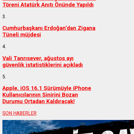
Töreni Atatürk Anıtı Önünde Yapıldı
3.
Cumhurbaşkanı Erdoğan’dan Zigana
Tüneli müjdesi
4.
Vali Tanrısever, ağustos ayı
güvenlik istatistiklerini açıkladı
5.
Apple, iOS 16.1 Sürümüyle iPhone
Kullanıcılarının Sinirini Bozan
Durumu Ortadan Kaldıracak!
SON HABERLER