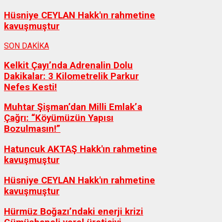
Hüsniye CEYLAN Hakk'ın rahmetine
kavuşmuştur
SON DAKİKA
Kelkit Çayı’nda Adrenalin Dolu
Dakikalar: 3 Kilometrelik Parkur
Nefes Kesti!
Muhtar Şişman’dan Milli Emlak’a
Çağrı: “Köyümüzün Yapısı
Bozulmasın!”
Hatuncuk AKTAŞ Hakk'ın rahmetine
kavuşmuştur
Hüsniye CEYLAN Hakk'ın rahmetine
kavuşmuştur
Hürmüz Boğazı’ndaki enerji krizi