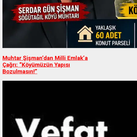
Muhtar Şişman’dan Milli Emlak’a
Çağrı: “Köyümüzün Yapısı
Bozulmasın!”