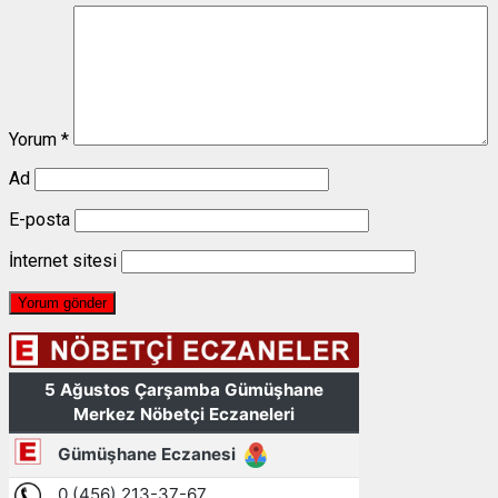
Yorum
*
Ad
E-posta
İnternet sitesi