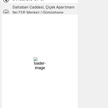
Gümüşhane, TR
08:31,
06/08/2026
17
°C
Açık
Bulutlar:
2%
Görünürlük:
10km
Gündoğumu:
05:23
Gün batımı:
19:31
57 %
1014 mb
3 mph