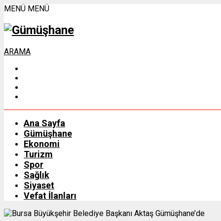
MENÜ
MENÜ
ARAMA
Ana Sayfa
Gümüşhane
Ekonomi
Turizm
Spor
Sağlık
Siyaset
Vefat İlanları