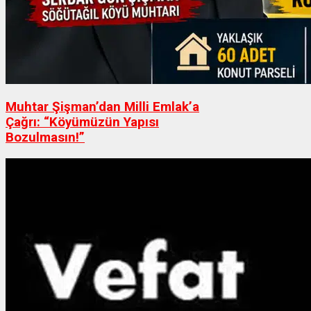
Muhtar Şişman’dan Milli Emlak’a
Çağrı: “Köyümüzün Yapısı
Bozulmasın!”