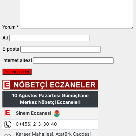
Yorum
*
Ad
E-posta
İnternet sitesi