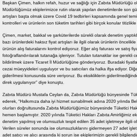
Başkan Çimen, halkın refah, huzur ve sağlığı için Zabıta Müdürlüğü ola
Müdürlüğümüz ekiplerimizce rutin olarak yapılan denetimlerde son gü
artışları başta olmak üzere Covid 19 tedbirleri kapsamında genel temizlik
kontrolleri ve ürünlerin son tüketim tarihleri gibi birçok konular titizlikle
Çimen, market, bakkal ve şarküterilerde sürekli olarak denetim yapt
bazı ürünlerdeki haksız fiyat artışları ile ilgili olarak ürünlerin öncelikl
ürünün alış faturalarını kontrol ediyoruz. Eğer alış faturası ve satış f
fotoğraflandırılarak tutanağa işleniyor. Tutulan tutanaklar ise gerekli 
bildirilmek üzere Ticaret İl Müdürlüğüne gönderiyoruz. Buradaki fiyatları
cezai müeyyideleri uyguluyor ve bu satıcıları da halka ifşa ediyor. Diğer
giderilmesi konusunda süre veriyoruz. Bu eksikliklerin giderilmediğin
direk uygulanıyor” diye konuştu.
Zabıta Müdürü Mustafa Ceylan da, Zabıta Müdürlüğü bünyesinde Tüketi
ederek, “Halkımıza daha iyi hizmet sunabilmek adına 2020 yılında Bel
olurları doğrultusunda Zabıta Müdürlüğümüz bünyesinde Tüketici Hakla
hemen başlamıştır. 2020 yılında Tüketici Hakları Zabıta Amirliğimiz e
denetim yapılmış ve olumsuzluk tespit edilen 35 adet işletmeye ilgili olu
Verilen süreler sonunda ise olumsuzluklarını gidermeyen 27 adet işle
adet satıcı ve alıcı arasında ki sorun ise ekiplerimizin gerekli bilgile