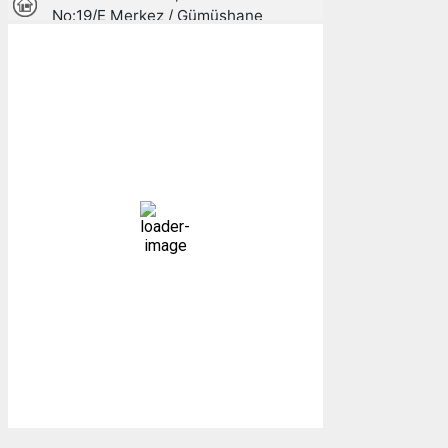
Gümüşhane, TR
11:48,
10/08/2026
22
°C
Açık
Bulutlar:
1%
Görünürlük:
10km
Gündoğumu:
05:27
Gün batımı:
19:26
45 %
1011 mb
4 mph
Weather from OpenWeatherMap