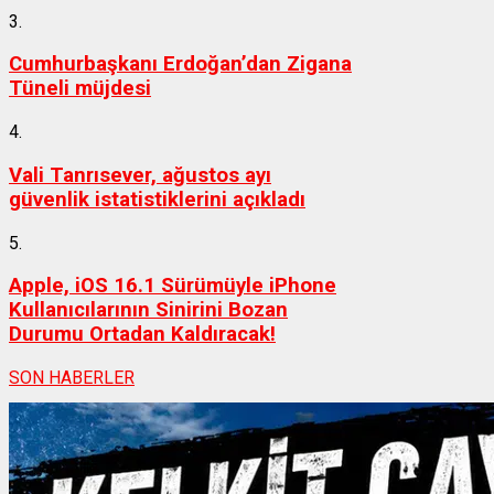
3.
Cumhurbaşkanı Erdoğan’dan Zigana
Tüneli müjdesi
4.
Vali Tanrısever, ağustos ayı
güvenlik istatistiklerini açıkladı
5.
Apple, iOS 16.1 Sürümüyle iPhone
Kullanıcılarının Sinirini Bozan
Durumu Ortadan Kaldıracak!
SON HABERLER