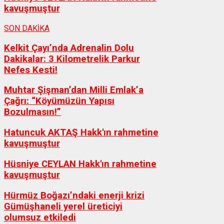
kavuşmuştur
SON DAKİKA
Kelkit Çayı’nda Adrenalin Dolu
Dakikalar: 3 Kilometrelik Parkur
Nefes Kesti!
Muhtar Şişman’dan Milli Emlak’a
Çağrı: “Köyümüzün Yapısı
Bozulmasın!”
Hatuncuk AKTAŞ Hakk'ın rahmetine
kavuşmuştur
Hüsniye CEYLAN Hakk'ın rahmetine
kavuşmuştur
Hürmüz Boğazı’ndaki enerji krizi
Gümüşhaneli yerel üreticiyi
olumsuz etkiledi