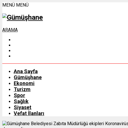
MENÜ
MENÜ
ARAMA
Ana Sayfa
Gümüşhane
Ekonomi
Turizm
Spor
Sağlık
Siyaset
Vefat İlanları