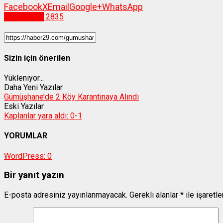
Facebook
X
Email
Google+
WhatsApp
Gümüşhane
2835
Sizin için önerilen
Yükleniyor...
Daha Yeni Yazılar
Gümüşhane’de 2 Köy Karantinaya Alındı
Eski Yazılar
Kaplanlar yara aldı: 0-1
YORUMLAR
WordPress:
0
Bir yanıt yazın
E-posta adresiniz yayınlanmayacak.
Gerekli alanlar
*
ile işaretl