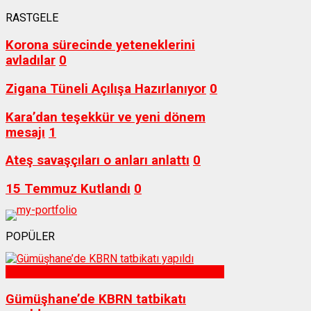
RASTGELE
Korona sürecinde yeteneklerini
avladılar
0
Zigana Tüneli Açılışa Hazırlanıyor
0
Kara’dan teşekkür ve yeni dönem
mesajı
1
Ateş savaşçıları o anları anlattı
0
15 Temmuz Kutlandı
0
POPÜLER
Sağlık
Gümüşhane’de KBRN tatbikatı