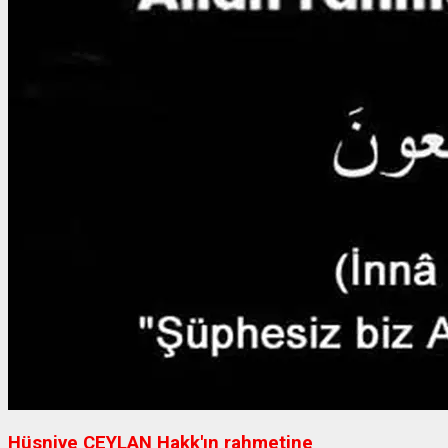
Hüsniye CEYLAN Hakk'ın rahmetine