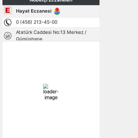
Gümüşhane, TR
22:14,
07/08/2026
16
°C
açık
96 %
1010 mb
6 mph
Bulutlar:
4%
Görünürlük:
10km
Gündoğumu:
05:24
Gün batımı:
19:30