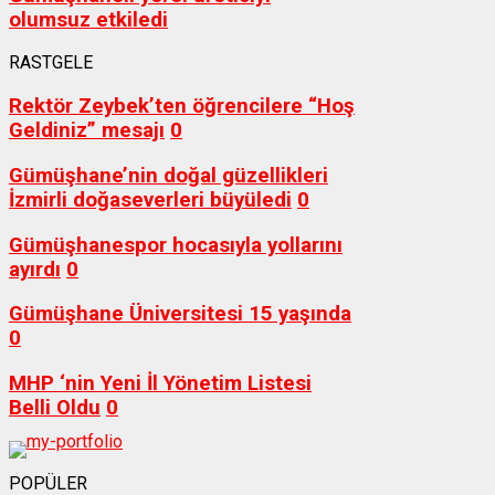
olumsuz etkiledi
RASTGELE
Rektör Zeybek’ten öğrencilere “Hoş
Geldiniz” mesajı
0
Gümüşhane’nin doğal güzellikleri
İzmirli doğaseverleri büyüledi
0
Gümüşhanespor hocasıyla yollarını
ayırdı
0
Gümüşhane Üniversitesi 15 yaşında
0
MHP ‘nin Yeni İl Yönetim Listesi
Belli Oldu
0
POPÜLER