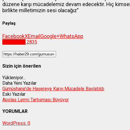
düzene karşı mücadelemiz devam edecektir. Hiç kimsen
birlikte milletimizin sesi olacağız”
Paylaş
Facebook
X
Email
Google+
WhatsApp
Gümüşhane
2835
Sizin için önerilen
Yükleniyor...
Daha Yeni Yazılar
Gümüşhane’de Haşereye Karşı Mücadele Başlatıldı
Eski Yazılar
Apolas Lermi Tartışması Büyüyor
YORUMLAR
WordPress:
0