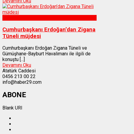
Devamını Oku
Gümüşhane
Cumhurbaşkanı Erdoğan’dan Zigana
Tüneli müjdesi
Cumhurbaşkanı Erdoğan Zigana Tüneli ve
Gümüşhane-Bayburt Havalimanı ile ilgili de
konuştu [...]
Devamını Oku
Atatürk Caddesi
0456 213 00 22
info@haber29.com
ABONE
Blank URI