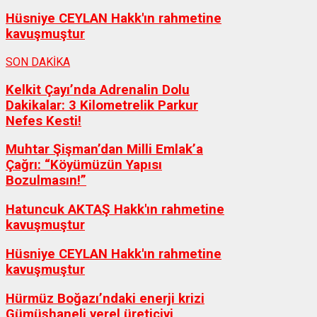
Hüsniye CEYLAN Hakk'ın rahmetine
kavuşmuştur
SON DAKİKA
Kelkit Çayı’nda Adrenalin Dolu
Dakikalar: 3 Kilometrelik Parkur
Nefes Kesti!
Muhtar Şişman’dan Milli Emlak’a
Çağrı: “Köyümüzün Yapısı
Bozulmasın!”
Hatuncuk AKTAŞ Hakk'ın rahmetine
kavuşmuştur
Hüsniye CEYLAN Hakk'ın rahmetine
kavuşmuştur
Hürmüz Boğazı’ndaki enerji krizi
Gümüşhaneli yerel üreticiyi