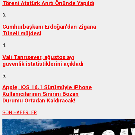
Töreni Atatürk Anıtı Önünde Yapıldı
3.
Cumhurbaşkanı Erdoğan’dan Zigana
Tüneli müjdesi
4.
Vali Tanrısever, ağustos ayı
güvenlik istatistiklerini açıkladı
5.
Apple, iOS 16.1 Sürümüyle iPhone
Kullanıcılarının Sinirini Bozan
Durumu Ortadan Kaldıracak!
SON HABERLER