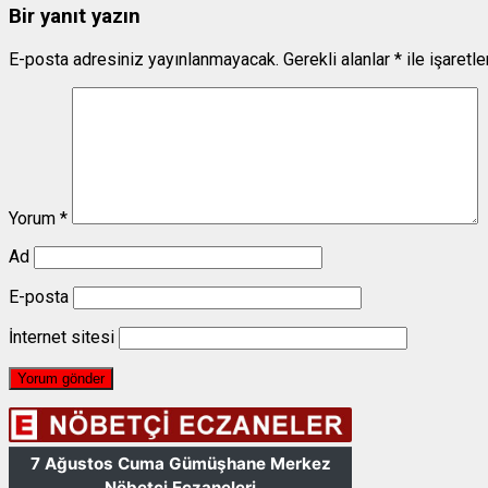
Bir yanıt yazın
E-posta adresiniz yayınlanmayacak.
Gerekli alanlar
*
ile işaretl
Yorum
*
Ad
E-posta
İnternet sitesi