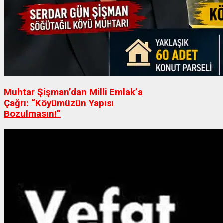
Muhtar Şişman’dan Milli Emlak’a
Çağrı: “Köyümüzün Yapısı
Bozulmasın!”