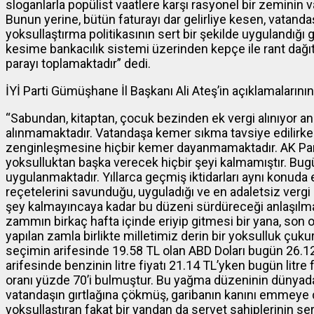
sloganlarla popülist vaatlere karşı rasyonel bir zemini
Bunun yerine, bütün faturayı dar gelirliye kesen, vatanda
yoksullaştırma politikasının sert bir şekilde uygulandığı g
kesime bankacılık sistemi üzerinden kepçe ile rant dağı
parayı toplamaktadır” dedi.
İYİ Parti Gümüşhane İl Başkanı Ali Ateş’in açıklamalarını
“Sabundan, kitaptan, çocuk bezinden ek vergi alınıyor a
alınmamaktadır. Vatandaşa kemer sıkma tavsiye edilirke
zenginleşmesine hiçbir kemer dayanmamaktadır. AK Parti
yoksulluktan başka verecek hiçbir şeyi kalmamıştır. Bu
uygulanmaktadır. Yıllarca geçmiş iktidarları aynı konuda e
reçetelerini savunduğu, uyguladığı ve en adaletsiz vergi 
şey kalmayıncaya kadar bu düzeni sürdüreceği anlaşılm
zammın birkaç hafta içinde eriyip gitmesi bir yana, son 
yapılan zamla birlikte milletimiz derin bir yoksulluk çu
seçimin arifesinde 19.58 TL olan ABD Doları bugün 26.12 
arifesinde benzinin litre fiyatı 21.14 TL’yken bugün litre f
oranı yüzde 70’i bulmuştur. Bu yağma düzeninin dünyada b
vatandaşın gırtlağına çökmüş, garibanın kanını emmeye 
yoksullaştıran fakat bir yandan da servet sahiplerinin s