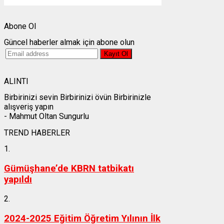
Weather from OpenWeatherMap
Abone Ol
Güncel haberler almak için abone olun
ALINTI
Birbirinizi sevin Birbirinizi övün Birbirinizle
alışveriş yapın
- Mahmut Oltan Sungurlu
TREND HABERLER
1.
Gümüşhane’de KBRN tatbikatı
yapıldı
2.
2024-2025 Eğitim Öğretim Yılının İlk