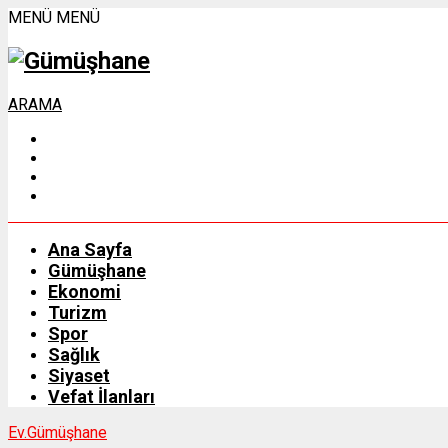
MENÜ
MENÜ
ARAMA
Ana Sayfa
Gümüşhane
Ekonomi
Turizm
Spor
Sağlık
Siyaset
Vefat İlanları
Ev.
Gümüşhane