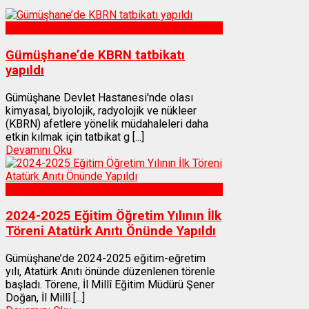
Sağlık
Gümüşhane’de KBRN tatbikatı
yapıldı
Gümüşhane Devlet Hastanesi'nde olası
kimyasal, biyolojik, radyolojik ve nükleer
(KBRN) afetlere yönelik müdahaleleri daha
etkin kılmak için tatbikat g [...]
Devamını Oku
Gümüşhane
2024-2025 Eğitim Öğretim Yılının İlk
Töreni Atatürk Anıtı Önünde Yapıldı
Gümüşhane’de 2024-2025 eğitim-eğretim
yılı, Atatürk Anıtı önünde düzenlenen törenle
başladı. Törene, İl Millî Eğitim Müdürü Şener
Doğan, İl Millî [...]