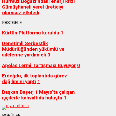
Hürmüz Boğazı’ndaki enerji krizi
Gümüşhaneli yerel üreticiyi
olumsuz etkiledi
RASTGELE
Kürtün Platformu kuruldu
1
Denetimli Serbestlik
Müdürlüğünden yükümlü ve
ailelerine yardım eli
0
Apolas Lermi Tartışması Büyüyor
0
Erdoğdu, ilk toplantıda görev
dağılımını yaptı
1
Başkan Başer, 1 Mayıs’ta çalışan
işçilerle kahvaltıda buluştu
1
POPÜLER