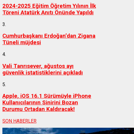
2024-2025 Eğitim Öğretim Yılının İlk
Töreni Atatürk Anıtı Önünde Yapıldı
3.
Cumhurbaşkanı Erdoğan’dan Zigana
Tüneli müjdesi
4.
Vali Tanrısever, ağustos ayı
güvenlik istatistiklerini açıkladı
5.
Apple, iOS 16.1 Sürümüyle iPhone
Kullanıcılarının Sinirini Bozan
Durumu Ortadan Kaldıracak!
SON HABERLER