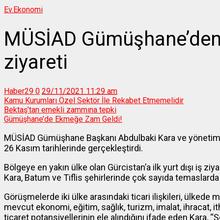
Ev.
Ekonomi
MÜSİAD Gümüşhane’den G
ziyareti
Haber29
0
29/11/2021 11:29 am
Kamu Kurumları Özel Sektör İle Rekabet Etmemelidir
Bektaş’tan emekli zammına tepki
Gümüşhane’de Ekmeğe Zam Geldi!
MÜSİAD Gümüşhane Başkanı Abdulbaki Kara ve yönetim kur
26 Kasım tarihlerinde gerçekleştirdi.
Bölgeye en yakın ülke olan Gürcistan’a ilk yurt dışı iş zi
Kara, Batum ve Tiflis şehirlerinde çok sayıda temaslarda 
Görüşmelerde iki ülke arasındaki ticari ilişkileri, ülkede m
mevcut ekonomi, eğitim, sağlık, turizm, imalat, ihracat, i
ticaret potansiyellerinin ele alındığını ifade eden Kara