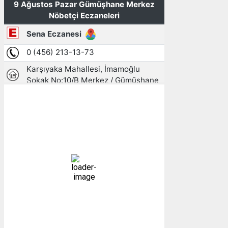
Gümüşhane, TR
10:33,
09/08/2026
22
°C
açık
39 %
1010 mb
5 mph
Bulutlar:
0%
Görünürlük:
10km
Gündoğumu:
05:26
Gün batımı:
19:27