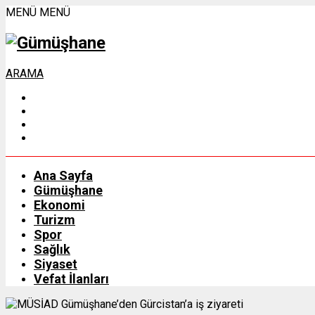
MENÜ
MENÜ
ARAMA
Ana Sayfa
Gümüşhane
Ekonomi
Turizm
Spor
Sağlık
Siyaset
Vefat İlanları