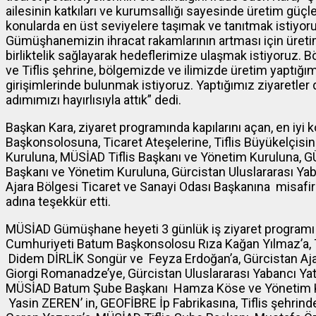
ailesinin katkıları ve kurumsallığı sayesinde üretim güçle
konularda en üst seviyelere taşımak ve tanıtmak istiy
Gümüşhanemizin ihracat rakamlarının artması için üreti
birliktelik sağlayarak hedeflerimize ulaşmak istiyoruz. 
ve Tiflis şehrine, bölgemizde ve ilimizde üretim yaptığı
girişimlerinde bulunmak istiyoruz. Yaptığımız ziyaretler d
adımımızı hayırlısıyla attık” dedi.
Başkan Kara, ziyaret programında kapılarını açan, en iyi 
Başkonsolosuna, Ticaret Ateşelerine, Tiflis Büyükelçi
Kuruluna, MÜSİAD Tiflis Başkanı ve Yönetim Kuruluna, 
Başkanı ve Yönetim Kuruluna, Gürcistan Uluslararası Yab
Ajara Bölgesi Ticaret ve Sanayi Odası Başkanına misaf
adına teşekkür etti.
MÜSİAD Gümüşhane heyeti 3 günlük iş ziyaret program
Cumhuriyeti Batum Başkonsolosu Rıza Kağan Yılmaz’a, T
Didem DİRLİK Songür ve Feyza Erdoğan’a, Gürcistan Ajar
Giorgi Romanadze’ye, Gürcistan Uluslararası Yabancı Yat
MÜSİAD Batum Şube Başkanı Hamza Köse ve Yönetim K
Yasin ZEREN’ in, GEOFİBRE İp Fabrikasına, Tiflis şehrin