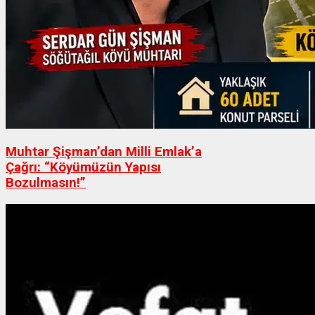
Muhtar Şişman’dan Milli Emlak’a
Çağrı: “Köyümüzün Yapısı
Bozulmasın!”