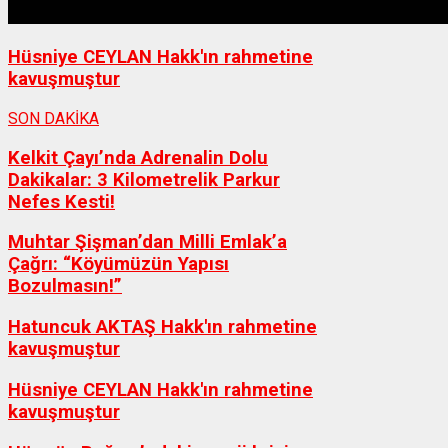
Hüsniye CEYLAN Hakk'ın rahmetine
kavuşmuştur
SON DAKİKA
Kelkit Çayı’nda Adrenalin Dolu
Dakikalar: 3 Kilometrelik Parkur
Nefes Kesti!
Muhtar Şişman’dan Milli Emlak’a
Çağrı: “Köyümüzün Yapısı
Bozulmasın!”
Hatuncuk AKTAŞ Hakk'ın rahmetine
kavuşmuştur
Hüsniye CEYLAN Hakk'ın rahmetine
kavuşmuştur