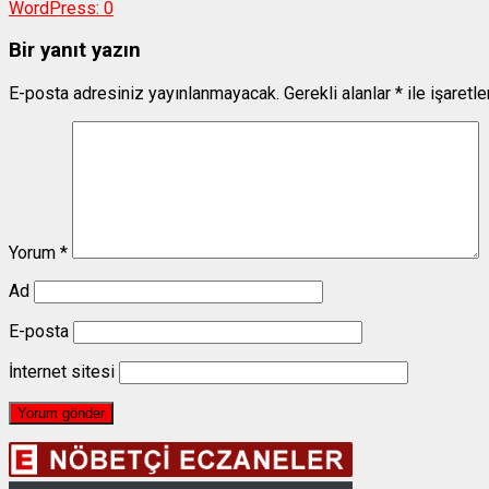
WordPress:
0
Bir yanıt yazın
E-posta adresiniz yayınlanmayacak.
Gerekli alanlar
*
ile işaretl
Yorum
*
Ad
E-posta
İnternet sitesi