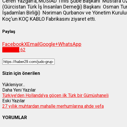
Ceren Yazgan’a, MÜSİAD Tiflis Şube Başkanı Mustafa Ö
(Gürcistan Türk İş İnsanları Derneği) Başkanı Osman Tu
İşadamları Birliği) Nɘriman Qurbanov ve Yönetim Kurulu
Koç’un KOÇ KABLO Fabrikasını ziyaret etti.
Paylaş
Facebook
X
Email
Google+
WhatsApp
Ekonomi
62
Sizin için önerilen
Yükleniyor...
Daha Yeni Yazılar
Türkiye’den Hollanda’ya göçen ilk Türk bir Gümüşhaneli
Eski Yazılar
27 yıllık muhtardan mahalle merhumlarına ahde vefa
YORUMLAR