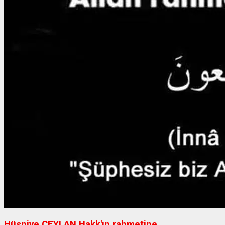
Hüsniye CEYLAN Hakk'ın rahmetine