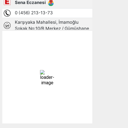
Gümüşhane, TR
08:39,
10/08/2026
17
°C
açık
64 %
1014 mb
3 mph
Bulutlar:
3%
Görünürlük:
10km
Gündoğumu:
05:27
Gün batımı:
19:26
Weather from OpenWeatherMap