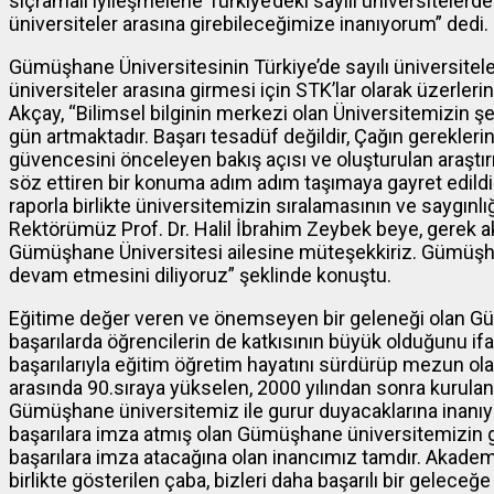
sıçramalı iyileşmelerle Türkiye’deki sayılı üniversitelerden
üniversiteler arasına girebileceğimize inanıyorum” dedi.
Gümüşhane Üniversitesinin Türkiye’de sayılı üniversiteler
üniversiteler arasına girmesi için STK’lar olarak üzerleri
Akçay, “Bilimsel bilginin merkezi olan Üniversitemizin ş
gün artmaktadır. Başarı tesadüf değildir, Çağın gereklerine
güvencesini önceleyen bakış açısı ve oluşturulan araştı
söz ettiren bir konuma adım adım taşımaya gayret edildi
raporla birlikte üniversitemizin sıralamasının ve saygınl
Rektörümüz Prof. Dr. Halil İbrahim Zeybek beye, gerek 
Gümüşhane Üniversitesi ailesine müteşekkiriz. Gümüşhan
devam etmesini diliyoruz” şeklinde konuştu.
Eğitime değer veren ve önemseyen bir geleneği olan Güm
başarılarda öğrencilerin de katkısının büyük olduğunu if
başarılarıyla eğitim öğretim hayatını sürdürüp mezun ola
arasında 90.sıraya yükselen, 2000 yılından sonra kurulan
Gümüşhane üniversitemiz ile gurur duyacaklarına inanıy
başarılara imza atmış olan Gümüşhane üniversitemizin g
başarılara imza atacağına olan inancımız tamdır. Akademik
birlikte gösterilen çaba, bizleri daha başarılı bir gelece