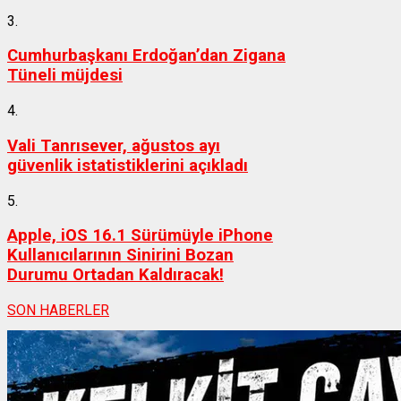
3.
Cumhurbaşkanı Erdoğan’dan Zigana
Tüneli müjdesi
4.
Vali Tanrısever, ağustos ayı
güvenlik istatistiklerini açıkladı
5.
Apple, iOS 16.1 Sürümüyle iPhone
Kullanıcılarının Sinirini Bozan
Durumu Ortadan Kaldıracak!
SON HABERLER