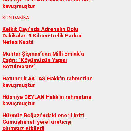
kavuşmuştur
SON DAKİKA
Kelkit Çayı’nda Adrenalin Dolu
Dakikalar: 3 Kilometrelik Parkur
Nefes Kesti!
Muhtar Şişman’dan Milli Emlak’a
Çağrı: “Köyümüzün Yapısı
Bozulmasın!”
Hatuncuk AKTAŞ Hakk'ın rahmetine
kavuşmuştur
Hüsniye CEYLAN Hakk'ın rahmetine
kavuşmuştur
Hürmüz Boğazı’ndaki enerji krizi
Gümüşhaneli yerel üreticiyi
olumsuz etkiledi