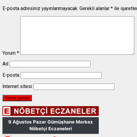
E-posta adresiniz yayınlanmayacak.
Gerekli alanlar
*
ile işaretl
Yorum
*
Ad
E-posta
İnternet sitesi