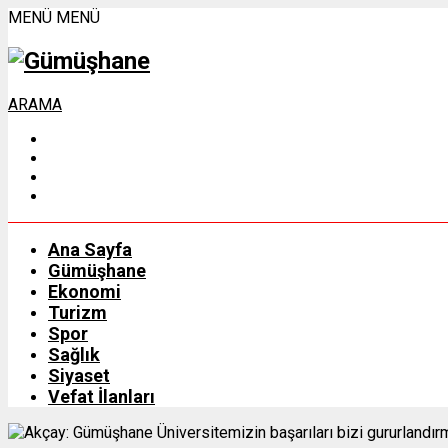
MENÜ
MENÜ
ARAMA
Ana Sayfa
Gümüşhane
Ekonomi
Turizm
Spor
Sağlık
Siyaset
Vefat İlanları