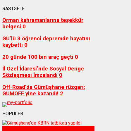
RASTGELE
Orman kahramanlarına teşekkür
belgesi
0
GÜ’lü 3 öğrenci depremde hayatını
kaybetti
0
20 günde 100 bin araç geçti
0
İl Özel İdaresi’nde Sosyal Denge
Sözleşmesi İmzalandı
0
Off-Road’da Gümüşhane rüzgarı:
GÜMOFF yine kazandı!
2
POPÜLER
Sağlık