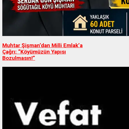
Muhtar Şişman’dan Milli Emlak’a
Çağrı: “Köyümüzün Yapısı
Bozulmasın!”