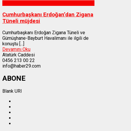
Gümüşhane
Cumhurbaşkanı Erdoğan’dan Zigana
Tüneli müjdesi
Cumhurbaşkanı Erdoğan Zigana Tüneli ve
Gümüşhane-Bayburt Havalimanı ile ilgili de
konuştu [...]
Devamını Oku
Atatürk Caddesi
0456 213 00 22
info@haber29.com
ABONE
Blank URI