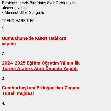
Birbirinizi sevin Birbirinizi övün Birbirinizle
alışveriş yapın
- Mahmut Oltan Sungurlu
TREND HABERLER
1.
Gümüşhane’de KBRN tatbikatı
yapıldı
2.
2024-2025 Eğitim Öğretim Yılının İlk
Töreni Atatürk Anıtı Önünde Yapıldı
3.
Cumhurbaşkanı Erdoğan’dan Zigana
Tüneli müjdesi
4.