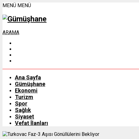
MENÜ
MENÜ
ARAMA
Ana Sayfa
Gümüşhane
Ekonomi
Turizm
Spor
Sağlık
Siyaset
Vefat İlanları