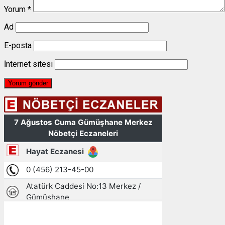
Yorum
*
Ad
E-posta
İnternet sitesi
Gümüşhane, TR