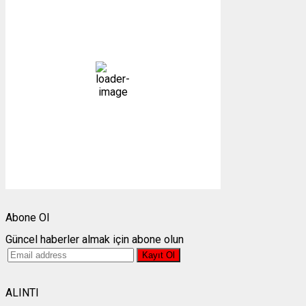
12:23,
07/08/2026
26
°C
açık
25 %
1007 mb
3 mph
Bulutlar:
0%
Görünürlük:
10km
Gündoğumu:
05:24
Gün batımı:
19:30
Weather from OpenWeatherMap
Abone Ol
Güncel haberler almak için abone olun
ALINTI