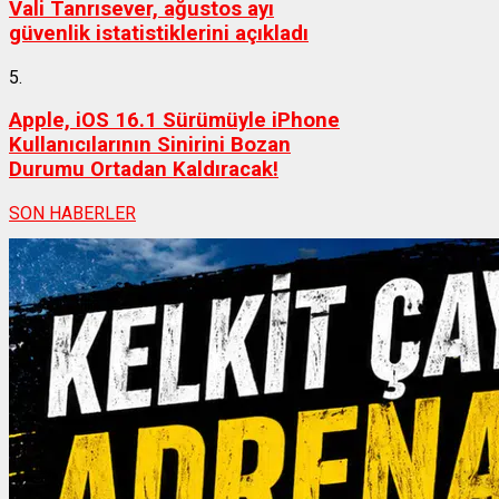
Vali Tanrısever, ağustos ayı
güvenlik istatistiklerini açıkladı
5.
Apple, iOS 16.1 Sürümüyle iPhone
Kullanıcılarının Sinirini Bozan
Durumu Ortadan Kaldıracak!
SON HABERLER