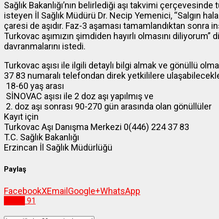
Sağlık Bakanlığı’nın belirlediği aşı takvimi çerçevesinde 
isteyen İl Sağlık Müdürü Dr. Necip Yemenici, “Salgın hal
çaresi de aşıdır. Faz-3 aşaması tamamlandıktan sonra inş
Turkovac aşımızın şimdiden hayırlı olmasını diliyorum” 
davranmalarını istedi.
Turkovac aşısı ile ilgili detaylı bilgi almak ve gönüllü o
37 83 numaralı telefondan direk yetkililere ulaşabilecekle
18-60 yaş arası
SİNOVAC aşısı ile 2 doz aşı yapılmış ve
2. doz aşı sonrası 90-270 gün arasında olan gönüllüler
Kayıt için
Turkovac Aşı Danışma Merkezi 0(446) 224 37 83
T.C. Sağlık Bakanlığı
Erzincan İl Sağlık Müdürlüğü
Paylaş
Facebook
X
Email
Google+
WhatsApp
Sağlık
91