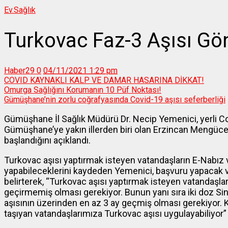
Ev.
Sağlık
Turkovac Faz-3 Aşısı Gönü
Haber29
0
04/11/2021 1:29 pm
COVID KAYNAKLI KALP VE DAMAR HASARINA DİKKAT!
Omurga Sağlığını Korumanın 10 Püf Noktası!
Gümüşhane’nin zorlu coğrafyasında Covid-19 aşısı seferberliği
Gümüşhane İl Sağlık Müdürü Dr. Necip Yemenici, yerli Cov
Gümüşhane’ye yakın illerden biri olan Erzincan Mengüce
başlandığını açıklandı.
Turkovac aşısı yaptırmak isteyen vatandaşların E-Nabız 
yapabileceklerini kaydeden Yemenici, başvuru yapacak va
belirterek, “Turkovac aşısı yaptırmak isteyen vatandaşla
geçirmemiş olması gerekiyor. Bunun yanı sıra iki doz Si
aşısının üzerinden en az 3 ay geçmiş olması gerekiyor. K
taşıyan vatandaşlarımıza Turkovac aşısı uygulayabiliyor”