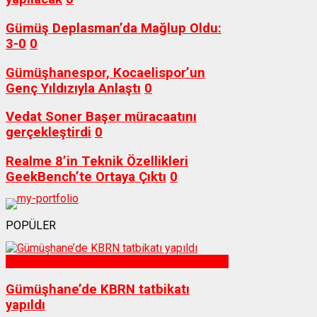
Gümüş Deplasman’da Mağlup Oldu:
3-0
0
Gümüşhanespor, Kocaelispor’un
Genç Yıldızıyla Anlaştı
0
Vedat Soner Başer müracaatını
gerçekleştirdi
0
Realme 8’in Teknik Özellikleri
GeekBench’te Ortaya Çıktı
0
POPÜLER
Sağlık
Gümüşhane’de KBRN tatbikatı
yapıldı