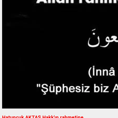
Hatuncuk AKTAŞ Hakk'ın rahmetine