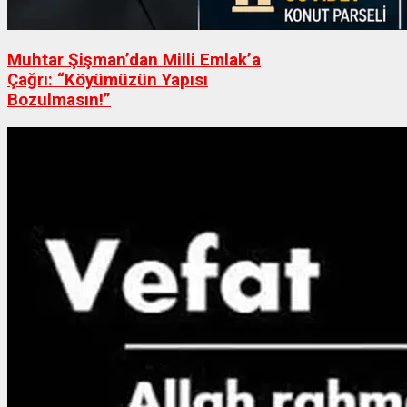
Muhtar Şişman’dan Milli Emlak’a
Çağrı: “Köyümüzün Yapısı
Bozulmasın!”