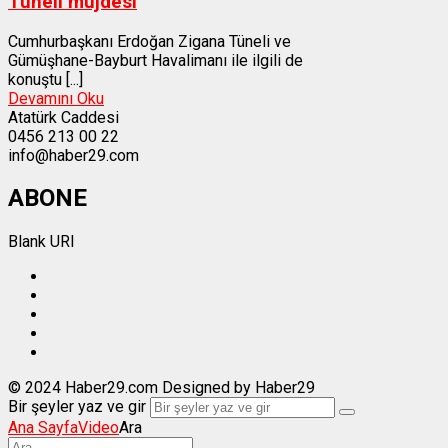
Tüneli müjdesi
Cumhurbaşkanı Erdoğan Zigana Tüneli ve
Gümüşhane-Bayburt Havalimanı ile ilgili de
konuştu [...]
Devamını Oku
Atatürk Caddesi
0456 213 00 22
info@haber29.com
ABONE
Blank URI
© 2024 Haber29.com Designed by Haber29
Bir şeyler yaz ve gir
Ana Sayfa
Video
Ara