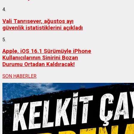
4.
Vali Tanrısever, ağustos ayı
güvenlik istatistiklerini açıkladı
5.
Apple, iOS 16.1 Sürümüyle iPhone
Kullanıcılarının Sinirini Bozan
Durumu Ortadan Kaldıracak!
SON HABERLER