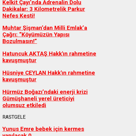
Kelkit Çayı’nda Adrenalin Dolu
Dakikalar: 3 Kilometrelik Parkur
Nefes Kesti!
Muhtar Şişman’dan Milli Emlak’a
Çağrı: “Köyümüzün Yapısı
Bozulmasın!”
Hatuncuk AKTAŞ Hakk'ın rahmetine
kavuşmuştur
Hüsniye CEYLAN Hakk'ın rahmetine
kavuşmuştur
Hürmüz Boğazı’ndaki enerji krizi
Gümüşhaneli yerel üreticiyi
olumsuz etkiledi
RASTGELE
Yunus Emre bebek için kermes
yapılacak
0