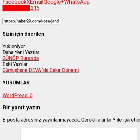
Facebook
X
Email
Google+
WhatsApp
Vefat İlanları
215
Sizin için önerilen
Yükleniyor...
Daha Yeni Yazılar
GÜNÖP Bursa’da
Eski Yazılar
Gümüşhane DEVA ’da Çakır Dönemi
YORUMLAR
WordPress:
0
Bir yanıt yazın
E-posta adresiniz yayınlanmayacak.
Gerekli alanlar
*
ile işaretl