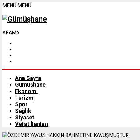
MENÜ
MENÜ
ARAMA
Ana Sayfa
Gümüşhane
Ekonomi
Turizm
Spor
Sağlık
Siyaset
Vefat İlanları