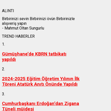
ALINTI
Birbirinizi sevin Birbirinizi övün Birbirinizle
alışveriş yapın
- Mahmut Oltan Sungurlu
TREND HABERLER
1.
Gümüşhane’de KBRN tatbikatı
yapıldı
2.
2024-2025 Eğitim Öğretim Yılının İlk
Töreni Atatürk Anıtı Önünde Yapıldı
3.
Cumhurbaşkanı Erdoğan’dan Zigana
Tüneli müjdesi