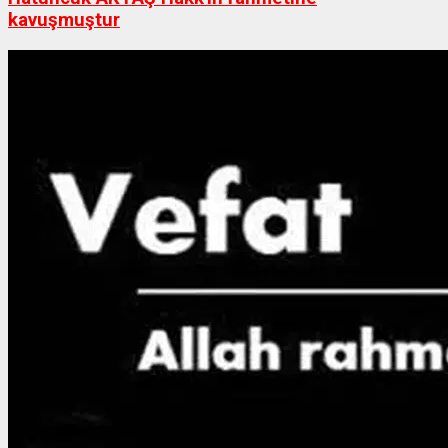
kavuşmuştur