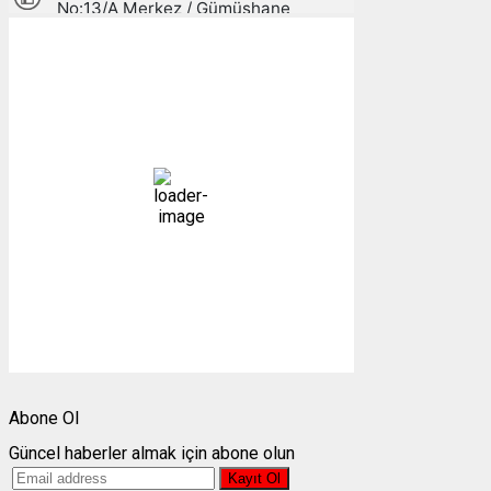
Gümüşhane, TR
18:20,
08/08/2026
23
°C
parçalı az bulutlu
57 %
1006 mb
14 mph
Bulutlar:
49%
Görünürlük:
10km
Gündoğumu:
05:25
Gün batımı:
19:28
Weather from OpenWeatherMap
Abone Ol
Güncel haberler almak için abone olun