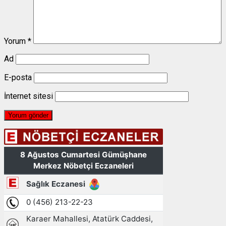
Yorum
*
Ad
E-posta
İnternet sitesi