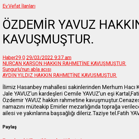
Ev.
Vefat İlanları
ÖZDEMİR YAVUZ HAKKI
KAVUŞMUŞTUR.
Haber29
0
29/03/2022 9:37 am
NURCAN KARSON HAKKIN RAHMETİNE KAVUŞMUŞTUR.
Sungurlu’nun abla acısı
AYDIN YILDIZ HAKKIN RAHMETİNE KAVUŞMUŞTUR.
İlimiz Hasanbey mahallesi sakinlerinden Merhum Hacı K
Jale YAVUZ’un kardeşleri Cemile YAVUZ’un eşi Kartal,Fa
Özdemir YAVUZ hakkın rahmetine kavuşmuştur.Cenazesi
namazını müteakip Emirler mezarlığında toprağa verilec
ailesi ve yakınlarına başsağlığı dileriz.Taziye tel.Fatih
Paylaş