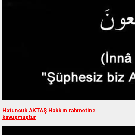
Hatuncuk AKTAŞ Hakk'ın rahmetine
kavuşmuştur