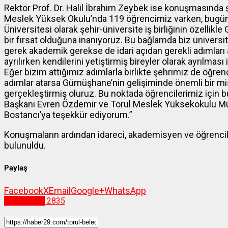
Rektör Prof. Dr. Halil İbrahim Zeybek ise konuşmasında şu
Meslek Yüksek Okulu’nda 119 öğrencimiz varken, bugün
Üniversitesi olarak şehir-üniversite iş birliğinin özellik
bir fırsat olduğuna inanıyoruz. Bu bağlamda biz üniversi
gerek akademik gerekse de idari açıdan gerekli adımları 
ayrılırken kendilerini yetiştirmiş bireyler olarak ayrılmas
Eğer bizim attığımız adımlarla birlikte şehrimiz de öğren
adımlar atarsa Gümüşhane’nin gelişiminde önemli bir misy
gerçekleştirmiş oluruz. Bu noktada öğrencilerimiz için b
Başkanı Evren Özdemir ve Torul Meslek Yüksekokulu M
Bostancı’ya teşekkür ediyorum.”
Konuşmaların ardından idareci, akademisyen ve öğrencil
bulunuldu.
Paylaş
Facebook
X
Email
Google+
WhatsApp
Gümüşhane
2835