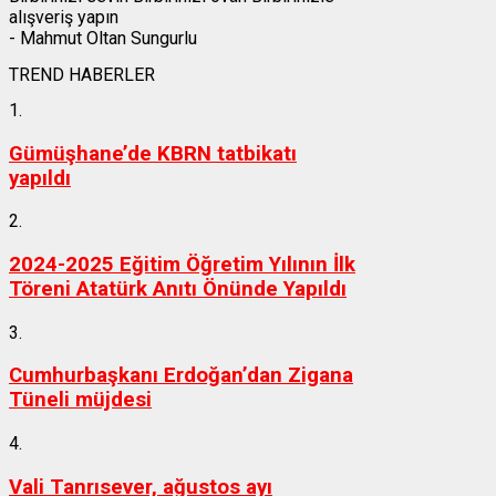
alışveriş yapın
- Mahmut Oltan Sungurlu
TREND HABERLER
1.
Gümüşhane’de KBRN tatbikatı
yapıldı
2.
2024-2025 Eğitim Öğretim Yılının İlk
Töreni Atatürk Anıtı Önünde Yapıldı
3.
Cumhurbaşkanı Erdoğan’dan Zigana
Tüneli müjdesi
4.
Vali Tanrısever, ağustos ayı