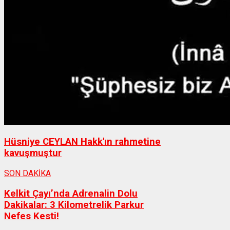
Hüsniye CEYLAN Hakk'ın rahmetine
kavuşmuştur
SON DAKİKA
Kelkit Çayı’nda Adrenalin Dolu
Dakikalar: 3 Kilometrelik Parkur
Nefes Kesti!