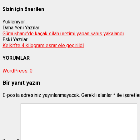
Sizin için önerilen
Yükleniyor...
Daha Yeni Yazılar
Gümüşhane’de kaçak silah üretimi yapan şahıs yakalandı
Eski Yazılar
Kelkit’te 4 kilogram esrar ele geçirildi
YORUMLAR
WordPress:
0
Bir yanıt yazın
E-posta adresiniz yayınlanmayacak.
Gerekli alanlar
*
ile işaretl