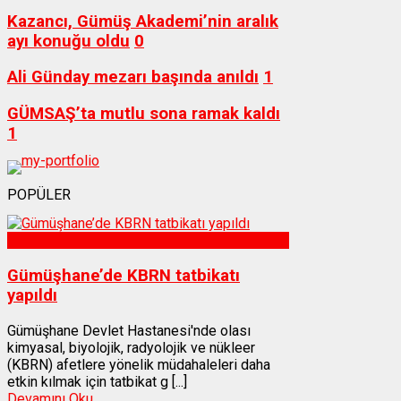
Kazancı, Gümüş Akademi’nin aralık
ayı konuğu oldu
0
Ali Günday mezarı başında anıldı
1
GÜMSAŞ’ta mutlu sona ramak kaldı
1
POPÜLER
Sağlık
Gümüşhane’de KBRN tatbikatı
yapıldı
Gümüşhane Devlet Hastanesi'nde olası
kimyasal, biyolojik, radyolojik ve nükleer
(KBRN) afetlere yönelik müdahaleleri daha
etkin kılmak için tatbikat g [...]
Devamını Oku