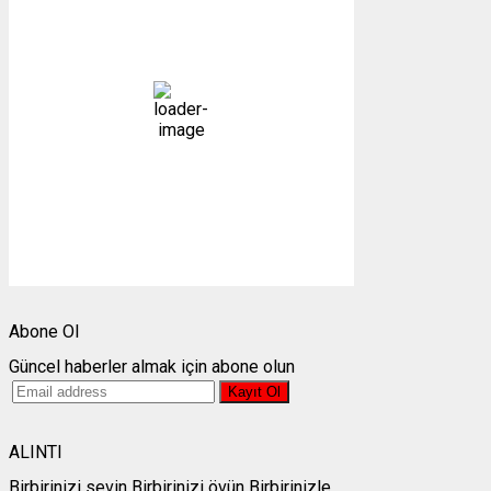
14
°C
kapalı
87 %
1015 mb
4 mph
Bulutlar:
88%
Görünürlük:
10km
Gündoğumu:
05:27
Gün batımı:
19:26
Weather from OpenWeatherMap
Abone Ol
Güncel haberler almak için abone olun
ALINTI
Birbirinizi sevin Birbirinizi övün Birbirinizle