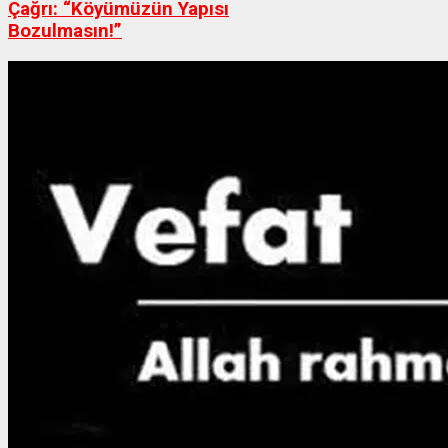
Çağrı: “Köyümüzün Yapısı
Bozulmasın!”