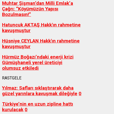
Muhtar Şişman’dan Milli Emlak’a
Çağrı: “Köyümüzün Yapısı
Bozulmasın!”
Hatuncuk AKTAŞ Hakk'ın rahmetine
kavuşmuştur
Hüsniye CEYLAN Hakk'ın rahmetine
kavuşmuştur
Hürmüz Boğazı’ndaki enerji krizi
Gümüşhaneli yerel üreticiyi
olumsuz etkiledi
RASTGELE
Yılmaz: Safları sıklaştırarak daha
güzel yarınlara kavuşmak dileğiyle
0
Türkiye’nin en uzun zipline hattı
kurulacak
0