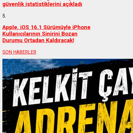
güvenlik istatistiklerini açıkladı
5.
Apple, iOS 16.1 Sürümüyle iPhone
Kullanıcılarının Sinirini Bozan
Durumu Ortadan Kaldıracak!
SON HABERLER