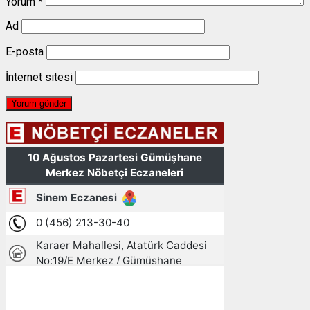
Yorum
*
Ad
E-posta
İnternet sitesi
Gümüşhane, TR
23:14,
10/08/2026