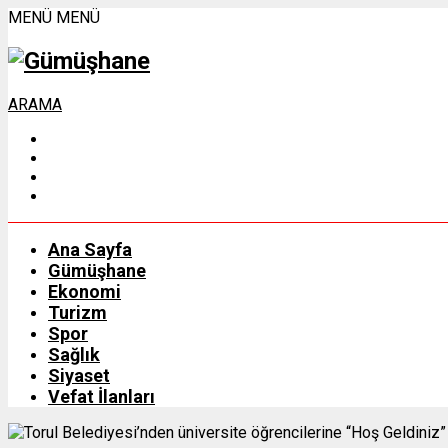
MENÜ
MENÜ
ARAMA
Ana Sayfa
Gümüşhane
Ekonomi
Turizm
Spor
Sağlık
Siyaset
Vefat İlanları