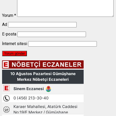
Yorum
*
Ad
E-posta
İnternet sitesi