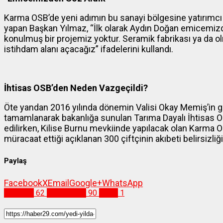
Karma OSB’de yeni adımın bu sanayi bölgesine yatırımcı
yapan Başkan Yılmaz, “İlk olarak Aydın Doğan emicemizd
konulmuş bir projemiz yoktur. Seramik fabrikası ya da o
istihdam alanı açacağız” ifadelerini kullandı.
İhtisas OSB’den Neden Vazgeçildi?
Öte yandan 2016 yılında dönemin Valisi Okay Memiş’in giri
tamamlanarak bakanlığa sunulan Tarıma Dayalı İhtisas 
edilirken, Kilise Burnu mevkiinde yapılacak olan Karma 
müracaat ettiği açıklanan 300 çiftçinin akıbeti belirsizliğ
Paylaş
Facebook
X
Email
Google+
WhatsApp
Ekonomi
62
gümüşhane
90
kelkit
1