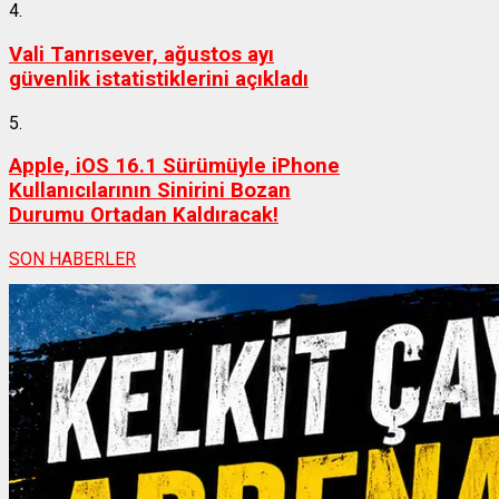
4.
Vali Tanrısever, ağustos ayı
güvenlik istatistiklerini açıkladı
5.
Apple, iOS 16.1 Sürümüyle iPhone
Kullanıcılarının Sinirini Bozan
Durumu Ortadan Kaldıracak!
SON HABERLER