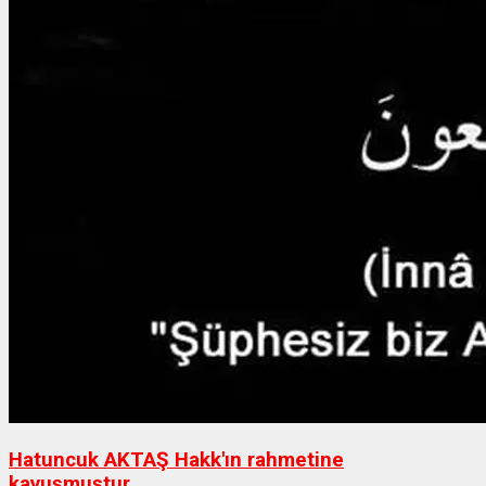
Hatuncuk AKTAŞ Hakk'ın rahmetine
kavuşmuştur