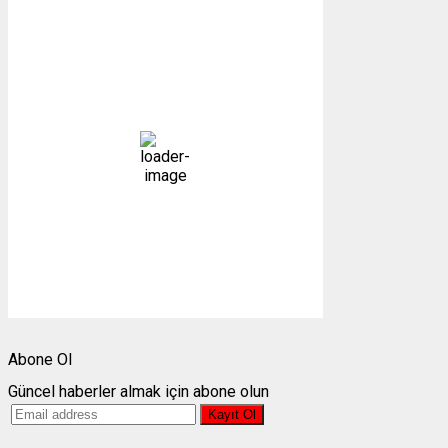
Gümüşhane, TR
22:26,
10/08/2026
14
°C
kapalı
90 %
1015 mb
4 mph
Bulutlar:
88%
Görünürlük:
10km
Gündoğumu:
05:27
Gün batımı:
19:26
Weather from OpenWeatherMap
Abone Ol
Güncel haberler almak için abone olun