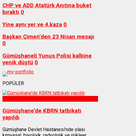
CHP ve ADD Atatürk Anıtına buket
bıraktı
0
Yine aynı yer ve 4.kaza
0
Başkan Çimen’den 23 Nisan mesajı
0
Gümüşhaneli Yunus Polisi kalbine
yenik düştü
0
POPÜLER
Sağlık
Gümüşhane’de KBRN tatbikatı
yapıldı
Gümüşhane Devlet Hastanesi'nde olası
kimyasal, biyolojik, radyolojik ve nükleer