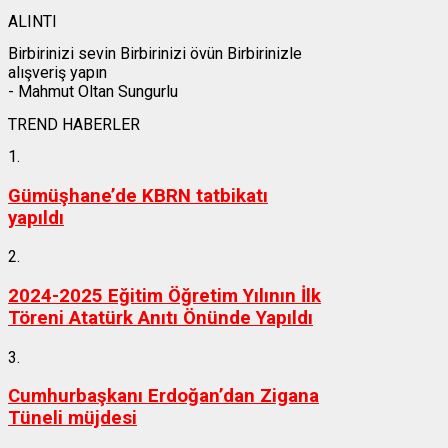
ALINTI
Birbirinizi sevin Birbirinizi övün Birbirinizle
alışveriş yapın
- Mahmut Oltan Sungurlu
TREND HABERLER
1.
Gümüşhane’de KBRN tatbikatı
yapıldı
2.
2024-2025 Eğitim Öğretim Yılının İlk
Töreni Atatürk Anıtı Önünde Yapıldı
3.
Cumhurbaşkanı Erdoğan’dan Zigana
Tüneli müjdesi