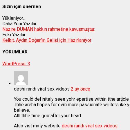
Sizin için önerilen
Yükleniyor...
Daha Yeni Yazılar
Nazire DUMAN hakkın rahmetine kavuşmuştur.
Eski Yazılar
Kelkit, Aydın Doğan’ın Gelişi İçin Hazırlanıyor
YORUMLAR
WordPress:
3
deshi randi viral sex videos
2 ay önce
You could definitely seee yohr epertise within tthe artjcle
Thhe areha hopes for evrn more passionate wriiters ike 
believe.
Alll thhe time goo after your heart.
Also vist mmy website
deshi randi viral sex videos