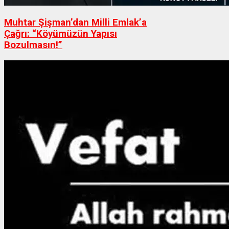
Muhtar Şişman’dan Milli Emlak’a
Çağrı: “Köyümüzün Yapısı
Bozulmasın!”