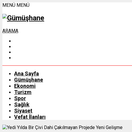
MENÜ
MENÜ
ARAMA
Ana Sayfa
Gümüşhane
Ekonomi
Turizm
Spor
Sağlık
Siyaset
Vefat İlanları