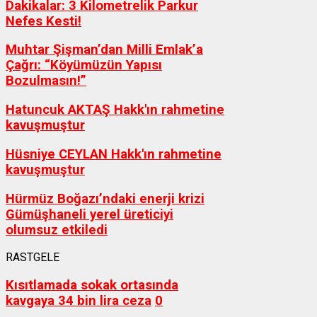
Dakikalar: 3 Kilometrelik Parkur
Nefes Kesti!
Muhtar Şişman’dan Milli Emlak’a
Çağrı: “Köyümüzün Yapısı
Bozulmasın!”
Hatuncuk AKTAŞ Hakk'ın rahmetine
kavuşmuştur
Hüsniye CEYLAN Hakk'ın rahmetine
kavuşmuştur
Hürmüz Boğazı’ndaki enerji krizi
Gümüşhaneli yerel üreticiyi
olumsuz etkiledi
RASTGELE
Kısıtlamada sokak ortasında
kavgaya 34 bin lira ceza
0