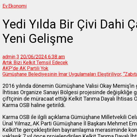
Ev.
Ekonomi
Yedi Yılda Bir Çivi Dahi
Yeni Gelişme
admin
3
20/06/2024 6:38 am
Artık Bizi Kelkit Temsil Edecek
AKP’de AK Partili Yok
Gümüşhane Belediyesinin İmar Uygulamaları Eleştiriliyor; “Zabıta
2016 yılında dönemin Gümüşhane Valisi Okay Memiş’in giri
İhtisas Organize Sanayi Bölgesi projesinde değişikliğe gi
çiftçinin de müracaat ettiği Kelkit Tarıma Dayalı İhtisas
Karma OSB haline getirildi.
Karma OSB ile ilgili açıklama Gümüşhane Milletvekili Cela
Ünal Yılmaz, AK Parti Gümüşhane İl Başkanı Mehmet Emin Er
Kelkit’te gerçekleştirilen bayramlaşma merasiminde konu
yaklaşık 7 yıl önce projelendirilen Kelkit Tarıma Dayalı 