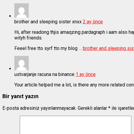
brother and sleeping sister xnxx
2 ay önce
Hi, after readong thjis amaqzing pardagraph i aam also 
wityh friends.
Feeel free tto syrf tto my blog …
brother and sleeping sis
ustvarjanje racuna na binance
1 ay önce
Your article helped me a lot, is there any more related co
Bir yanıt yazın
E-posta adresiniz yayınlanmayacak.
Gerekli alanlar
*
ile işaretl