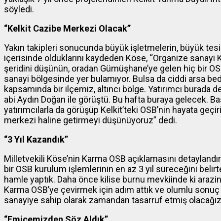
söyledi.
“Kelkit Cazibe Merkezi Olacak”
Yakın takipleri sonucunda büyük işletmelerin, büyük tesis
içerisinde olduklarını kaydeden Köse, “Organize sanayi K
şeridini düşünün, oradan Gümüşhane’ye gelen hiç bir OSB
sanayi bölgesinde yer bulamıyor. Bulsa da ciddi arsa bed
kapsamında bir ilçemiz, altıncı bölge. Yatırımcı burada d
abi Aydın Doğan ile görüştü. Bu hafta buraya gelecek. 
yatırımcılarla da görüşüp Kelkit’teki OSB’nin hayata geçir
merkezi haline getirmeyi düşünüyoruz” dedi.
“3 Yıl Kazandık”
Milletvekili Köse’nin Karma OSB açıklamasını detaylandır
bir OSB kurulum işlemlerinin en az 3 yıl süreceğini belirte
hamle yaptık. Daha önce kilise burnu mevkiinde ki arazini
Karma OSB’ye çevirmek için adım attık ve olumlu sonuç a
sanayiye sahip olarak zamandan tasarruf etmiş olacağız
“Emicemizden Söz Aldık”