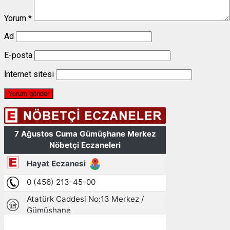
Yorum
*
Ad
E-posta
İnternet sitesi
Gümüşhane, TR