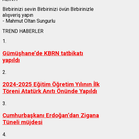
Birbirinizi sevin Birbirinizi övün Birbirinizle
alışveriş yapın
- Mahmut Oltan Sungurlu
TREND HABERLER
1.
Gümüşhane’de KBRN tatbikatı
yapıldı
2.
2024-2025 Eğitim Öğretim Yılının İlk
Töreni Atatürk Anıtı Önünde Yapıldı
3.
Cumhurbaşkanı Erdoğan’dan Zigana
Tüneli müjdesi
4.