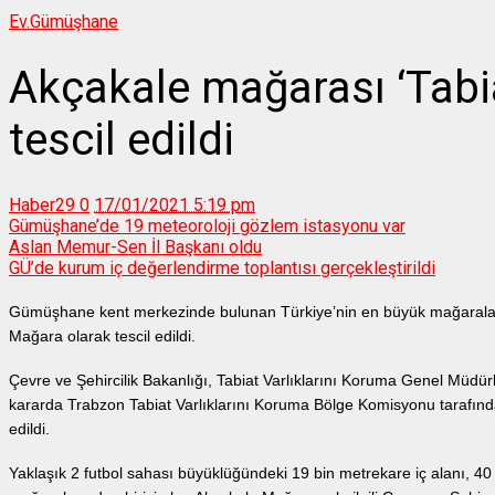
Ev.
Gümüşhane
Akçakale mağarası ‘Tabia
tescil edildi
Haber29
0
17/01/2021 5:19 pm
Gümüşhane’de 19 meteoroloji gözlem istasyonu var
Aslan Memur-Sen İl Başkanı oldu
GÜ’de kurum iç değerlendirme toplantısı gerçekleştirildi
Gümüşhane kent merkezinde bulunan Türkiye’nin en büyük mağaralar
Mağara olarak tescil edildi.
Çevre ve Şehircilik Bakanlığı, Tabiat Varlıklarını Koruma Genel Mü
kararda Trabzon Tabiat Varlıklarını Koruma Bölge Komisyonu tarafından
edildi.
Yaklaşık 2 futbol sahası büyüklüğündeki 19 bin metrekare iç alanı, 4