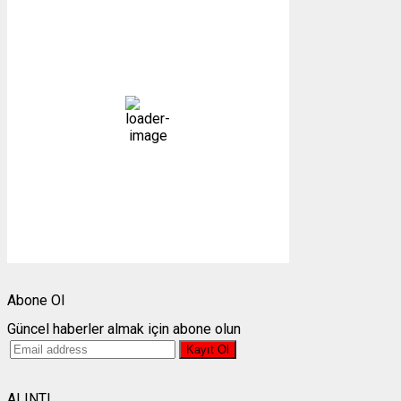
01:38,
08/08/2026
13
°C
açık
97 %
1011 mb
4 mph
Bulutlar:
5%
Görünürlük:
6.665km
Gündoğumu:
05:25
Gün batımı:
19:28
Weather from OpenWeatherMap
Abone Ol
Güncel haberler almak için abone olun
ALINTI