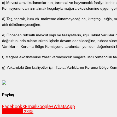
c) Mevcut arazi kullanımlarının, tarımsal ve hayvancılık faaliyetlerinin
Komisyonundan izin almak koşuluyla mağara ekosistemine uygun gelene
d) Taş, toprak, kum vb. malzeme alınamayacağına, kireçtaşı, tuğla, 
atık dökülemeyeceğine,
e) Önceden ruhsatlı mevcut yapı ve faaliyetlerin, ilgili Tabiat Varlık
doğrultusunda ruhsat süresi içinde devam edebileceğine, ruhsat süresi
Varlıklarını Koruma Bölge Komisyonu tarafından yeniden değerlendiril
f) Mağara ekosistemine zarar vermeyecek mağara üstü ormancılık faali
g) Yukarıdaki tüm faaliyetler için Tabiat Varlıklarını Koruma Bölge Ko
Paylaş
Facebook
X
Email
Google+
WhatsApp
Gümüşhane
2835