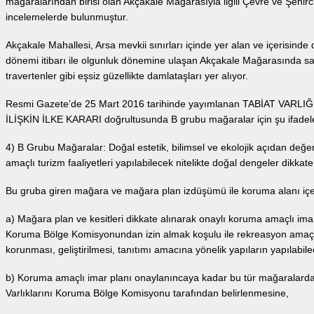
mağaralarından birisi olan Akçakale Mağarasıyla ilgili Çevre ve Şehirc
incelemelerde bulunmuştur.
Akçakale Mahallesi, Arsa mevkii sınırları içinde yer alan ve içerisind
dönemi itibarı ile olgunluk dönemine ulaşan Akçakale Mağarasında sark
travertenler gibi eşsiz güzellikte damlataşları yer alıyor.
Resmi Gazete’de 25 Mart 2016 tarihinde yayımlanan TABİAT V
İLİŞKİN İLKE KARARI doğrultusunda B grubu mağaralar için şu ifadeler
4) B Grubu Mağaralar: Doğal estetik, bilimsel ve ekolojik açıdan değer
amaçlı turizm faaliyetleri yapılabilecek nitelikte doğal dengeler dikkat
Bu gruba giren mağara ve mağara plan izdüşümü ile koruma alanı içe
a) Mağara plan ve kesitleri dikkate alınarak onaylı koruma amaçlı imar 
Koruma Bölge Komisyonundan izin almak koşulu ile rekreasyon amaçlı 
korunması, geliştirilmesi, tanıtımı amacına yönelik yapıların yapılabil
b) Koruma amaçlı imar planı onaylanıncaya kadar bu tür mağaralarda g
Varlıklarını Koruma Bölge Komisyonu tarafından belirlenmesine,