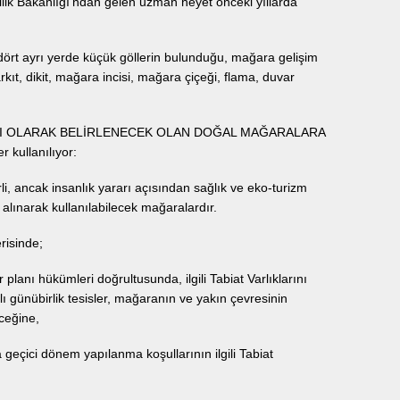
ilik Bakanlığı’ndan gelen uzman heyet önceki yıllarda
e dört ayrı yerde küçük göllerin bulunduğu, mağara gelişim
ıt, dikit, mağara incisi, mağara çiçeği, flama, duvar
ARLIĞI OLARAK BELİRLENECEK OLAN DOĞAL MAĞARALARA
 kullanılıyor:
li, ancak insanlık yararı açısından sağlık ve eko-turizm
e alınarak kullanılabilecek mağaralardır.
risinde;
planı hükümleri doğrultusunda, ilgili Tabiat Varlıklarını
günübirlik tesisler, mağaranın ve yakın çevresinin
eceğine,
eçici dönem yapılanma koşullarının ilgili Tabiat