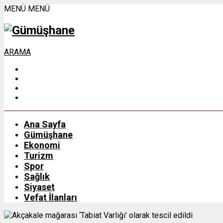
MENÜ
MENÜ
ARAMA
Ana Sayfa
Gümüşhane
Ekonomi
Turizm
Spor
Sağlık
Siyaset
Vefat İlanları