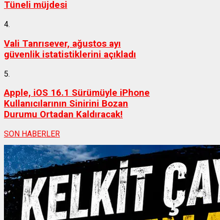
Tüneli müjdesi
4.
Vali Tanrısever, ağustos ayı
güvenlik istatistiklerini açıkladı
5.
Apple, iOS 16.1 Sürümüyle iPhone
Kullanıcılarının Sinirini Bozan
Durumu Ortadan Kaldıracak!
SON HABERLER