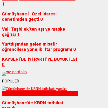
1
Gümüşhane İl Özel İdaresi
denetimden geçti
0
Vali Taşbilek’ten aşı ve maske
çağrısı
1
Yurtdışından gelen misafir
öğrencilere yönelik iftar programı
0
KAYSERİ’DE İYİ PARTİ’YE BÜYÜK İLGİ
0
POPÜLER
Sağlık
Gümüşhane’de KBRN tatbikatı