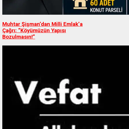
Muhtar Şişman’dan Milli Emlak’a
Çağrı: “Köyümüzün Yapısı
Bozulmasın!”