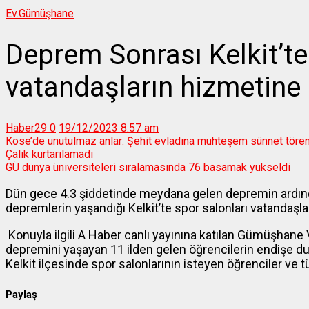
Ev.
Gümüşhane
Deprem Sonrası Kelkit’te
vatandaşların hizmetine a
Haber29
0
19/12/2023 8:57 am
Köse’de unutulmaz anlar: Şehit evladına muhteşem sünnet tören
Çalık kurtarılamadı
GÜ dünya üniversiteleri sıralamasında 76 basamak yükseldi
Dün gece 4.3 şiddetinde meydana gelen depremin ardınd
depremlerin yaşandığı Kelkit’te spor salonları vatandaşla
Konuyla ilgili A Haber canlı yayınına katılan Gümüşhane V
depremini yaşayan 11 ilden gelen öğrencilerin endişe d
Kelkit ilçesinde spor salonlarının isteyen öğrenciler ve 
Paylaş