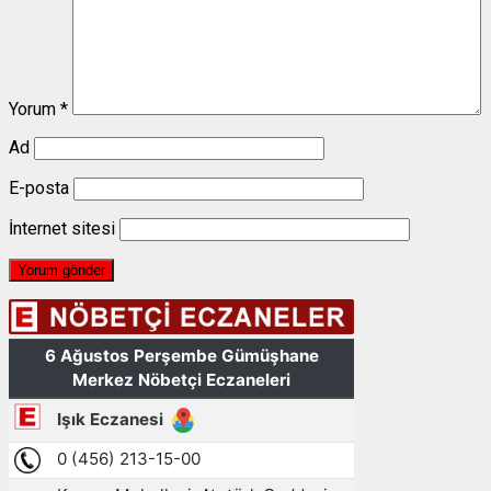
Yorum
*
Ad
E-posta
İnternet sitesi