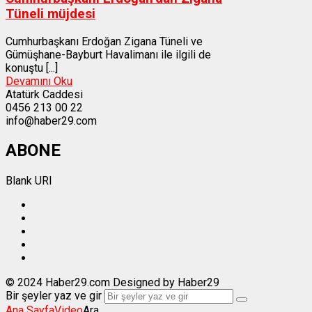
Tüneli müjdesi
Cumhurbaşkanı Erdoğan Zigana Tüneli ve
Gümüşhane-Bayburt Havalimanı ile ilgili de
konuştu [...]
Devamını Oku
Atatürk Caddesi
0456 213 00 22
info@haber29.com
ABONE
Blank URI
© 2024 Haber29.com Designed by Haber29
Bir şeyler yaz ve gir
Ana Sayfa
Video
Ara