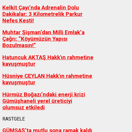
Kelkit Çayı’nda Adrenalin Dolu
Dakikalar: 3 Kilometrelik Parkur
Nefes Kesti!
Muhtar Şişman’dan Milli Emlak’a
Çağrı: “Köyümüzün Yapısı
Bozulmasın!”
Hatuncuk AKTAŞ Hakk'ın rahmetine
kavuşmuştur
Hüsniye CEYLAN Hakk'ın rahmetine
kavuşmuştur
Hürmüz Boğazı’ndaki enerji krizi
Gümüşhaneli yerel üreticiyi
olumsuz etkiledi
RASTGELE
GÜMSAŞ’ta mutlu sona ramak kaldı