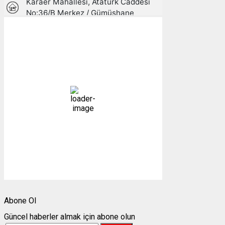
Gümüşhane, TR
06:13,
07/08/2026
12
°C
açık
92 %
1013 mb
2 mph
Bulutlar:
2%
Görünürlük:
10km
Gündoğumu:
05:24
Gün batımı:
19:30
Weather from OpenWeatherMap
Abone Ol
Güncel haberler almak için abone olun