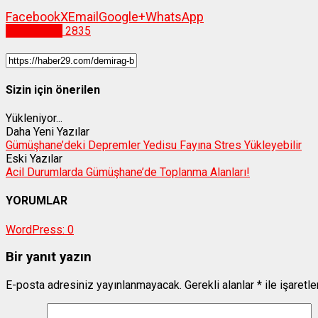
Facebook
X
Email
Google+
WhatsApp
Gümüşhane
2835
Sizin için önerilen
Yükleniyor...
Daha Yeni Yazılar
Gümüşhane’deki Depremler Yedisu Fayına Stres Yükleyebilir
Eski Yazılar
Acil Durumlarda Gümüşhane’de Toplanma Alanları!
YORUMLAR
WordPress:
0
Bir yanıt yazın
E-posta adresiniz yayınlanmayacak.
Gerekli alanlar
*
ile işaretl