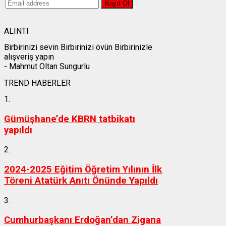
ALINTI
Birbirinizi sevin Birbirinizi övün Birbirinizle
alışveriş yapın
- Mahmut Oltan Sungurlu
TREND HABERLER
1.
Gümüşhane’de KBRN tatbikatı
yapıldı
2.
2024-2025 Eğitim Öğretim Yılının İlk
Töreni Atatürk Anıtı Önünde Yapıldı
3.
Cumhurbaşkanı Erdoğan’dan Zigana