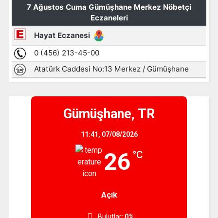
Gümüşhane, TR
11:41,
07/08/2026
26
°C
Açık
Bulutlar:
0%