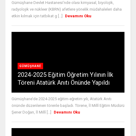
Gümüşhane Devlet Hastanesi'nde olası kimyasal, biyolojik,
radyolojik ve nükleer (KBRN) afetlere yönelik müdahaleleri daha
etkin kılmak için tatbikat g [...]
Devamını Oku
GÜMÜŞHANE
2024-2025 Eğitim Öğretim Yılının İlk
Töreni Atatürk Anıtı Önünde Yapıldı
Gümüşhane’de 2024-2025 eğitim-eğretim yılı, Atatürk Anıtı
önünde düzenlenen törenle başladı. Törene, İl Millî Eğitim Müdürü
Şener Doğan, İl Millî [...]
Devamını Oku