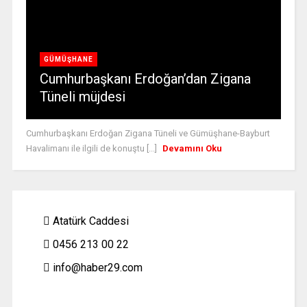
GÜMÜŞHANE
Cumhurbaşkanı Erdoğan’dan Zigana
Tüneli müjdesi
Cumhurbaşkanı Erdoğan Zigana Tüneli ve Gümüşhane-Bayburt
Havalimanı ile ilgili de konuştu [...]
Devamını Oku
Atatürk Caddesi
0456 213 00 22
info@haber29.com