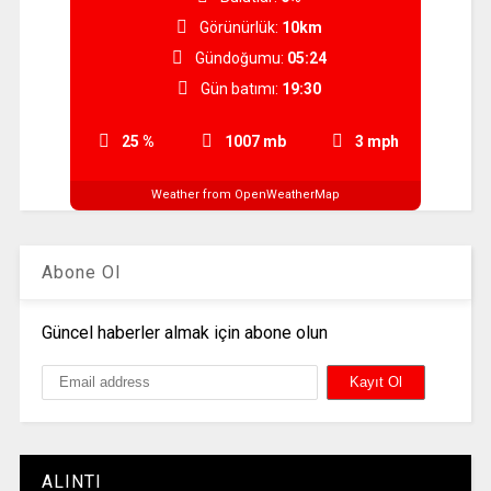
Görünürlük:
10km
Gündoğumu:
05:24
Gün batımı:
19:30
25 %
1007 mb
3 mph
Weather from OpenWeatherMap
Abone Ol
Güncel haberler almak için abone olun
ALINTI