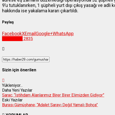
9’u tutuklanırken, 1 şüpheli yurt dışı çıkış yasağı ve adli k
hakkında ise yakalama kararı çıkartıldı.
Paylaş
Facebook
X
Email
Google+
WhatsApp
Gümüşhane
2835
Sizin için önerilen
Yükleniyor...
Daha Yeni Yazılar
Saraç; “İstihdam Alanlarımız Birer Birer Elimizden Gidiyor”
Eski Yazılar
Burası Gümüşhane; “Adalet Sarayı Değil Yamalı Bohça”