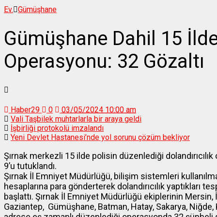
Ev.
Gümüşhane
Gümüşhane Dahil 15 İlde 
Operasyonu: 32 Gözaltı
Haber29
0
03/05/2024 10:00 am
Vali Taşbilek muhtarlarla bir araya geldi
İşbirliği protokolü imzalandı
Yeni Devlet Hastanesi’nde yol sorunu çözüm bekliyor
Şırnak merkezli 15 ilde polisin düzenlediği dolandırıcıl
9’u tutuklandı.
Şırnak İl Emniyet Müdürlüğü, bilişim sistemleri kullanılm
hesaplarına para gönderterek dolandırıcılık yaptıkları tes
başlattı. Şırnak İl Emniyet Müdürlüğü ekiplerinin Mersin, 
Gaziantep, Gümüşhane, Batman, Hatay, Sakarya, Niğde, 
adrese eş zamanlı düzenlediği operasyonda 32 şüpheli gö