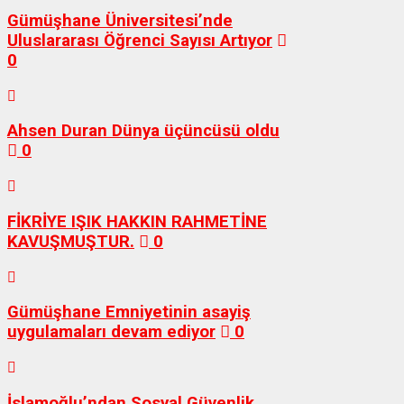
Gümüşhane Üniversitesi’nde
Uluslararası Öğrenci Sayısı Artıyor
0
Ahsen Duran Dünya üçüncüsü oldu
0
FİKRİYE IŞIK HAKKIN RAHMETİNE
KAVUŞMUŞTUR.
0
Gümüşhane Emniyetinin asayiş
uygulamaları devam ediyor
0
İslamoğlu’ndan Sosyal Güvenlik