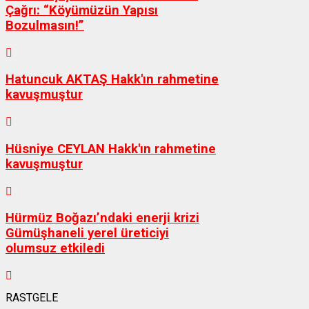
Çağrı: “Köyümüzün Yapısı
Bozulmasın!”
Hatuncuk AKTAŞ Hakk'ın rahmetine
kavuşmuştur
Hüsniye CEYLAN Hakk'ın rahmetine
kavuşmuştur
Hürmüz Boğazı’ndaki enerji krizi
Gümüşhaneli yerel üreticiyi
olumsuz etkiledi
RASTGELE