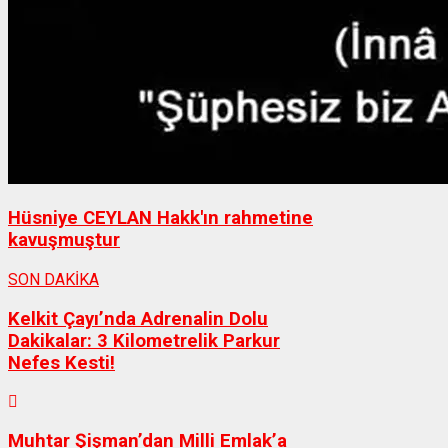
Hüsniye CEYLAN Hakk'ın rahmetine
kavuşmuştur
SON DAKİKA
Kelkit Çayı’nda Adrenalin Dolu
Dakikalar: 3 Kilometrelik Parkur
Nefes Kesti!
Muhtar Şişman’dan Milli Emlak’a