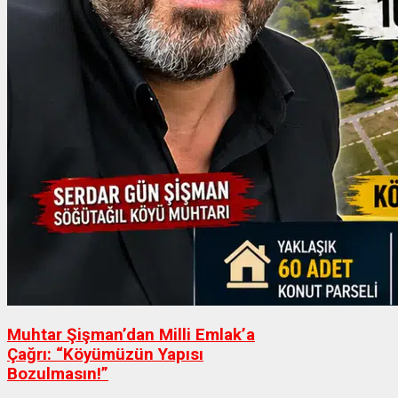
Muhtar Şişman’dan Milli Emlak’a
Çağrı: “Köyümüzün Yapısı
Bozulmasın!”