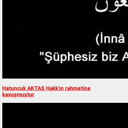
Hatuncuk AKTAŞ Hakk'ın rahmetine
kavuşmuştur