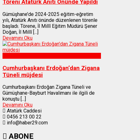
Töreni Atatürk Anıtı Önünde Yapıldı
Gümüşhane’de 2024-2025 eğitim-eğretim
yılı, Atatürk Anıtı önünde düzenlenen törenle
başladı. Törene, İl Millî Eğitim Müdürü Şener
Doğan, İl Millî [...]
Devamını Oku
Gümüşhane
Cumhurbaşkanı Erdoğan’dan Zigana
Tüneli müjdesi
Cumhurbaşkanı Erdoğan Zigana Tüneli ve
Gümüşhane-Bayburt Havalimanı ile ilgili de
konuştu [...]
Devamını Oku
Atatürk Caddesi
0456 213 00 22
info@haber29.com
ABONE