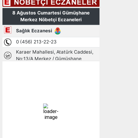
Gümüşhane, TR
19:20,
08/08/2026
21
°C
parçalı bulutlu
69 %
1008 mb
10 mph
Bulutlar:
57%
Görünürlük:
10km