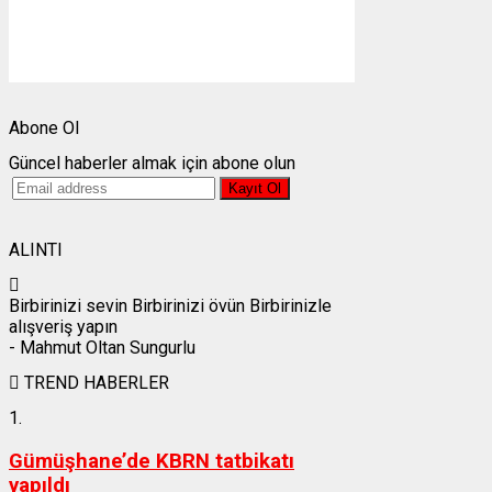
Gündoğumu:
05:25
Gün batımı:
19:28
Weather from OpenWeatherMap
Abone Ol
Güncel haberler almak için abone olun
ALINTI
Birbirinizi sevin Birbirinizi övün Birbirinizle
alışveriş yapın
- Mahmut Oltan Sungurlu
TREND HABERLER
1.
Gümüşhane’de KBRN tatbikatı
yapıldı