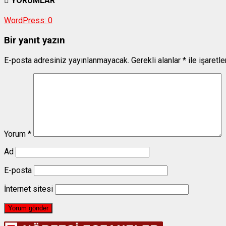
YORUMLAR
WordPress:
0
Bir yanıt yazın
E-posta adresiniz yayınlanmayacak.
Gerekli alanlar
*
ile işaretl
Yorum
*
Ad
E-posta
İnternet sitesi