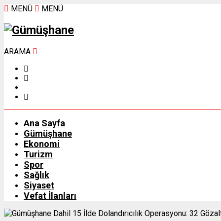
MENÜ
MENÜ
ARAMA
Ana Sayfa
Gümüşhane
Ekonomi
Turizm
Spor
Sağlık
Siyaset
Vefat İlanları