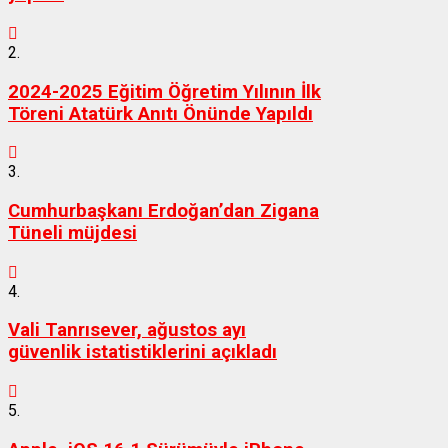
2.
2024-2025 Eğitim Öğretim Yılının İlk
Töreni Atatürk Anıtı Önünde Yapıldı
3.
Cumhurbaşkanı Erdoğan’dan Zigana
Tüneli müjdesi
4.
Vali Tanrısever, ağustos ayı
güvenlik istatistiklerini açıkladı
5.