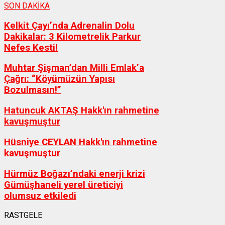
SON DAKİKA
Kelkit Çayı’nda Adrenalin Dolu
Dakikalar: 3 Kilometrelik Parkur
Nefes Kesti!
Muhtar Şişman’dan Milli Emlak’a
Çağrı: “Köyümüzün Yapısı
Bozulmasın!”
Hatuncuk AKTAŞ Hakk'ın rahmetine
kavuşmuştur
Hüsniye CEYLAN Hakk'ın rahmetine
kavuşmuştur
Hürmüz Boğazı’ndaki enerji krizi
Gümüşhaneli yerel üreticiyi
olumsuz etkiledi
RASTGELE