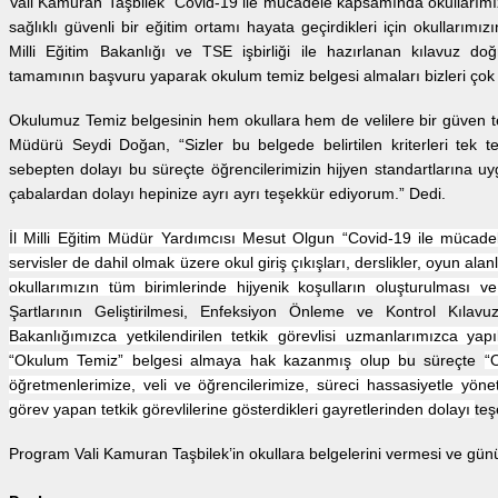
Vali Kamuran Taşbilek “Covid-19 ile mücadele kapsamında okullarımız
sağlıklı güvenli bir eğitim ortamı hayata geçirdikleri için okullarım
Milli Eğitim Bakanlığı ve TSE işbirliği ile hazırlanan kılavuz doğ
tamamının başvuru yaparak okulum temiz belgesi almaları bizleri çok m
Okulumuz Temiz belgesinin hem okullara hem de velilere bir güven te
Müdürü Seydi Doğan, “Sizler bu belgede belirtilen kriterleri tek 
sebepten dolayı bu süreçte öğrencilerimizin hijyen standartlarına uy
çabalardan dolayı hepinize ayrı ayrı teşekkür ediyorum.” Dedi.
İl Milli Eğitim Müdür Yardımcısı Mesut Olgun “Covid-19 ile mücade
servisler de dahil olmak üzere okul giriş çıkışları, derslikler, oyun al
okullarımızın tüm birimlerinde hijyenik koşulların oluşturulması v
Şartlarının Geliştirilmesi, Enfeksiyon Önleme ve Kontrol Kılavu
Bakanlığımızca yetkilendirilen tetkik görevlisi uzmanlarımızca yap
“Okulum Temiz” belgesi almaya hak kazanmış olup b
u süreçte
“
öğretmenlerimize, veli ve öğrencilerimize, süreci hassasiyetle yö
görev yapan tetkik görevlilerine gösterdikleri gayretlerinden dolayı
teş
Program Vali Kamuran Taşbilek’in okullara belgelerini vermesi ve günü