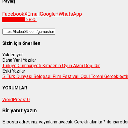
Paylaş
Facebook
X
Email
Google+
WhatsApp
Gümüşhane
2835
Sizin için önerilen
Yükleniyor...
Daha Yeni Yazılar
Türkiye Cumhuriyeti Kimsenin Oyun Alanı Değildir
Eski Yazılar
5. Türk Dünyası Belgesel Film Festivali Ödül Töreni Gerçekleştir
YORUMLAR
WordPress:
0
Bir yanıt yazın
E-posta adresiniz yayınlanmayacak.
Gerekli alanlar
*
ile işaretl