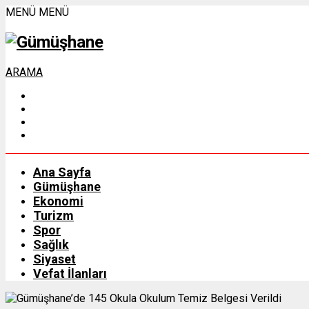
MENÜ
MENÜ
ARAMA
Ana Sayfa
Gümüşhane
Ekonomi
Turizm
Spor
Sağlık
Siyaset
Vefat İlanları