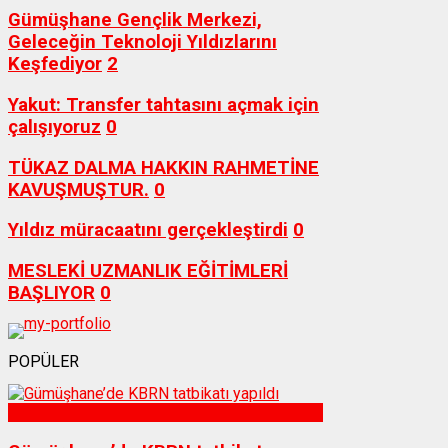
Gümüşhane Gençlik Merkezi,
Geleceğin Teknoloji Yıldızlarını
Keşfediyor
2
Yakut: Transfer tahtasını açmak için
çalışıyoruz
0
TÜKAZ DALMA HAKKIN RAHMETİNE
KAVUŞMUŞTUR.
0
Yıldız müracaatını gerçekleştirdi
0
MESLEKİ UZMANLIK EĞİTİMLERİ
BAŞLIYOR
0
POPÜLER
Sağlık