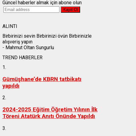
Güncel haberler almak için abone olun
ALINTI
Birbirinizi sevin Birbirinizi övün Birbirinizle
alışveriş yapın
- Mahmut Oltan Sungurlu
TREND HABERLER
1.
Gümüşhane’de KBRN tatbikatı
yapıldı
2.
2024-2025 Eğitim Öğretim Yılının İlk
Töreni Atatürk Anıtı Önünde Yapıldı
3.