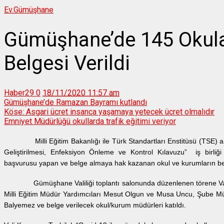
Ev.
Gümüşhane
Gümüşhane’de 145 Okul
Belgesi Verildi
Haber29
0
18/11/2020 11:57 am
Gümüşhane’de Ramazan Bayramı kutlandı
Köse: Asgari ücret insanca yaşamaya yetecek ücret olmalıdır
Emniyet Müdürlüğü okullarda trafik eğitimi veriyor
Milli Eğitim Bakanlığı ile Türk Standartları Enstitüsü (TSE) ara
Geliştirilmesi, Enfeksiyon Önleme ve Kontrol Kılavuzu” iş birli
başvurusu yapan ve belge almaya hak kazanan okul ve kurumların bel
Gümüşhane Valiliği toplantı salonunda düzenlenen törene Vali Ka
Milli Eğitim Müdür Yardımcıları Mesut Olgun ve Musa Uncu, Şube Müd
Balyemez ve belge verilecek okul/kurum müdürleri katıldı.