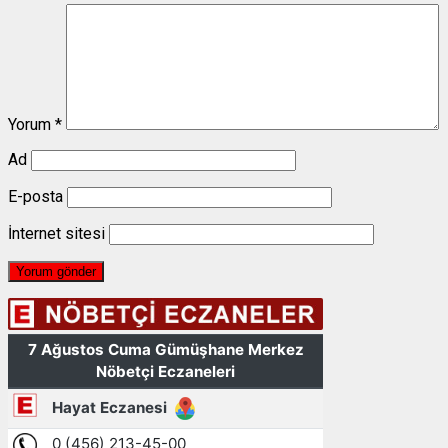
Yorum
*
Ad
E-posta
İnternet sitesi