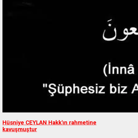
Hüsniye CEYLAN Hakk'ın rahmetine
kavuşmuştur