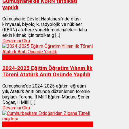
Gümüşhane’de KBRN tatbikatı
yapıldı
Gümüşhane Devlet Hastanesi'nde olası
kimyasal, biyolojik, radyolojik ve nükleer
(KBRN) afetlere yönelik müdahaleleri daha
etkin kılmak için tatbikat g [...]
Devamını Oku
Gümüşhane
2024-2025 Eğitim Öğretim Yılının İlk
Töreni Atatürk Anıtı Önünde Yapıldı
Gümüşhane’de 2024-2025 eğitim-eğretim
yılı, Atatürk Anıtı önünde düzenlenen törenle
başladı. Törene, İl Millî Eğitim Müdürü Şener
Doğan, İl Millî [...]
Devamını Oku
Gümüşhane