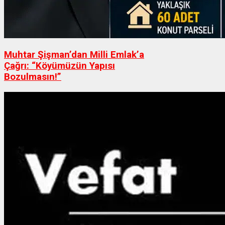
Muhtar Şişman’dan Milli Emlak’a
Çağrı: “Köyümüzün Yapısı
Bozulmasın!”