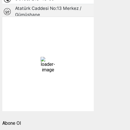
Gümüşhane, TR
17:51,
07/08/2026
26
°C
parçalı az bulutlu
37 %
1005 mb
10 mph
Bulutlar:
30%
Görünürlük:
10km
Gündoğumu:
05:24
Gün batımı:
19:30
Weather from OpenWeatherMap
Abone Ol