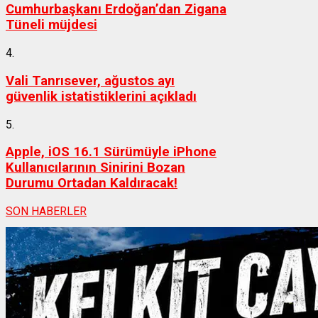
Cumhurbaşkanı Erdoğan’dan Zigana
Tüneli müjdesi
4.
Vali Tanrısever, ağustos ayı
güvenlik istatistiklerini açıkladı
5.
Apple, iOS 16.1 Sürümüyle iPhone
Kullanıcılarının Sinirini Bozan
Durumu Ortadan Kaldıracak!
SON HABERLER